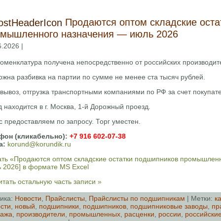
Продаются оптом складские оста
мышленного назначения — июль 2026
6.2026 |
номенклатура получена непосредственно от российских производит
жна разбивка на партии по сумме не менее ста тысяч рублей.
вывоз, отгрузка транспортными компаниями по РФ за счет покупат
 находится в г. Москва, 1-й Дорожный проезд.
 предоставляем по запросу. Торг уместен.
фон (кликабельно):
+7 916 602-07-38
а:
korund@korundik.ru
ать «Продаются оптом складские остатки подшипников промышленн
 2026] в формате MS Excel
тать остальную часть записи »
ика:
Новости
,
Прайслисты
,
Прайслисты по подшипникам
| Метки:
к
сти
,
новый
,
подшипники
,
подшипников
,
подшипниковые заводы
,
пр
дажа
,
производители
,
промышленных
,
расценки
,
россии
,
российски