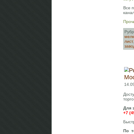
Все 
кана
Прочи
Рубр
мелк
лист
заво
Мос
14.0
Дост
торго
Для 
+7 (4
Быст
По т