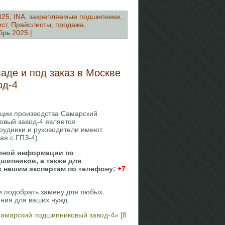
025
,
INA
,
закрепляемые подшипники
,
ст
,
Прайслисты
,
продажа
,
брь 2025
|
аде и под заказ в Москве
од-4
кции производства Самарский
овый завод-4 является
трудники и руководители имеют
я с ГПЗ-4).
олной информации по
шипников, а также для
к нашим экспертам по телефону:
+7
и подобрать замену для любых
ния для ваших нужд.
Самарский подшипниковый завод-4» [8