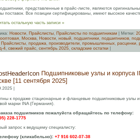
подшипники, представленные в прайс-листе, являются оригинальн
лы поставок. Все позиции сертифицированы, имеют высокое качест
тать остальную часть записи »
ика:
Новости
,
Прайслисты
,
Прайслисты по подшипникам
| Метки:
2
ооптовая
,
Москва
,
Новости
,
новый
,
подшипники
,
подшипников
,
под
,
Прайслисты
,
продажа
,
производители
,
промышленных
,
расценки
,
д-4
,
свежий прайс
,
сентябрь 2025
,
складские остатки
|
Подшипниковые узлы и корпуса IN
кве [11 сентября 2025]
9.2025 |
упны к продаже стационарные и фланцевые подшипниковые узлы и 
вой марки INA (Германия).
заказа подшипников пожалуйста обращайтесь по телефону:
95) 228-1775
рый запрос к ведущему специалисту:
елефону (кликабельно):
+7 916 602-07-38