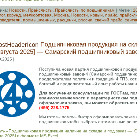
ика:
Новости
,
Прайслисты
,
Прайслисты по подшипникам
| Метки:
2
лог
,
корунд
,
мелкооптовая
,
Москва
,
Новости
,
новый
,
прайс
,
прайс-ли
зводители
,
промышленных
,
расценки
,
россии
,
свежий прайс
,
сентя
Подшипниковая продукция на скл
августа 2025] — Самарский подшипниковый зав
9.2025 |
Поступила новая партия подшипниковой проду
подшипниковый завод-4 (Самарский подшипник
продолжателем политики и традиций 4 ГПЗ, со
богатый и продолжительный опыт работы начина
Для получения консультации по ГОСТам, п
взаимозаменяемости и характеристикам под
оформления заказа, вы можете обратиться 
(495) 228-1775
Мы готовы помочь быстро сформировать заказ 
подшипников чтобы выбрать оптимальные реше
ать «Подшипниковая продукция наличие на складе и под заказ — 
та 2025] в формате MS Excel