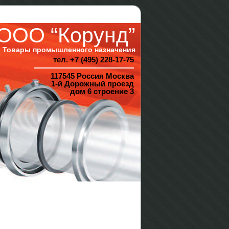
ООО “Корунд”
Товары промышленного назначения
тел. +7 (495) 228-17-75
117545 Россия Москва
1-й Дорожный проезд
дом 6 строение 3