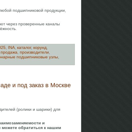
 любой подшипниковой продукции,
ают через проверенные каналы
ёжность.
025
,
INA
,
каталог
,
корунд
,
,
продажа
,
производители
,
онарные подшипниковые узлы
,
аде и под заказ в Москве
дителей (ролики и шарики) для
заимозаменяемости и
ы можете обратиться к нашим