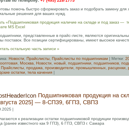
ертам по телефону:
+7 (495) 228-1775
отовы помочь быстро сформировать заказ и подобрать замену для
мальные решения для ваших нужд.
ть «Подшипниковая продукция наличие на складе и под заказ — тел
ате MS Excel
подшипники, представленные в прайс-листе, являются оригинальн
лы поставок. Все позиции сертифицированы, имеют высокое качест
тать остальную часть записи »
ика:
Новости
,
Прайслисты
,
Прайслисты по подшипникам
| Метки:
2
ооптовая
,
Москва
,
Новости
,
новый
,
подшипники
,
подшипников
,
под
,
Прайслисты
,
продажа
,
производители
,
промышленных
,
расценки
,
дские остатки
,
тела качения
|
Подшипниковая продукция на скл
августа 2025] — 8-СПЗ9, 6ГПЗ, СВПЗ
9.2025 |
лагаются к реализации остатки подшипниковой продукции произво
а (ранее известного как 9 ГПЗ), 6 ГПЗ, СВПЗ г. Самара