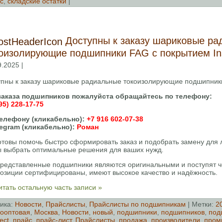
с
,
складские остатки
|
Доступны к заказу шариковые р
оизолирующие подшипники FAG с покрытием In
9.2025 |
упны к заказу шариковые радиальные токоизолирующие подшипники
заказа подшипников пожалуйста обращайтесь по телефону:
95) 228-17-75
елефону (кликабельно):
+7 916 602-07-38
legram (кликабельно):
Роман
отовы помочь быстро сформировать заказ и подобрать замену для
ы выбрать оптимальные решения для ваших нужд.
представленные подшипники являются оригинальными и поступят ч
позиции сертифицированы, имеют высокое качество и надёжность.
тать остальную часть записи »
ика:
Новости
,
Прайслисты
,
Прайслисты по подшипникам
| Метки:
2
ооптовая
,
Москва
,
Новости
,
новый
,
подшипники
,
подшипников
,
под
ect
,
прайс
,
прайс-лист
,
Прайслисты
,
продажа
,
производители
,
пром