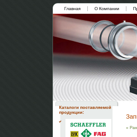
Главная
О Компании
П
Каталоги поставляемой
продукции:
Зап
« Ра