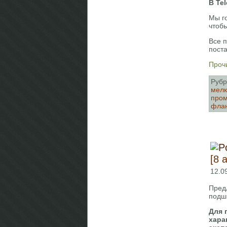
В Te
Мы г
чтоб
Все 
пост
Прочи
Рубр
мелк
про
флан
[8 
12.0
Предл
подш
Для 
хара