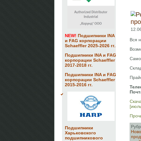
про
12.0
NEW!
Подшипники INA
Вся 
и FAG корпорации
Schaeffler 2025-2026 гг.
Возмо
Подшипники INA и FAG
Само
корпорации Schaeffler
2017-2018 гг.
Склад
Подшипники INA и FAG
Прайс
корпорации Schaeffler
2015-2016 гг.
Теле
Почт
Скач
[июль
Прочи
Рубр
Подшипники
Ново
Харьковского
про
подшипникового