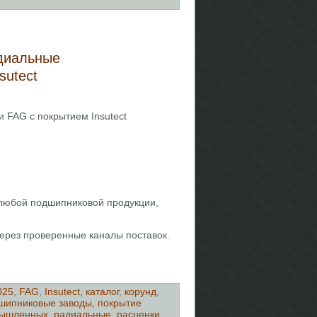
адиальные
sutect
 FAG с покрытием Insutect
 любой подшипниковой продукции,
ерез проверенные каналы поставок.
025
,
FAG
,
Insutect
,
каталог
,
корунд
,
шипниковые заводы
,
покрытие
ышленных
,
радиальные
,
расценки
,