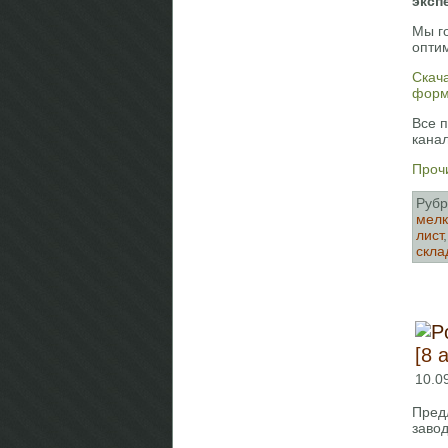
эксп
Мы г
опти
Скача
форм
Все 
кана
Прочи
Рубр
мелк
лист
скла
[8 
10.0
Пред
завод