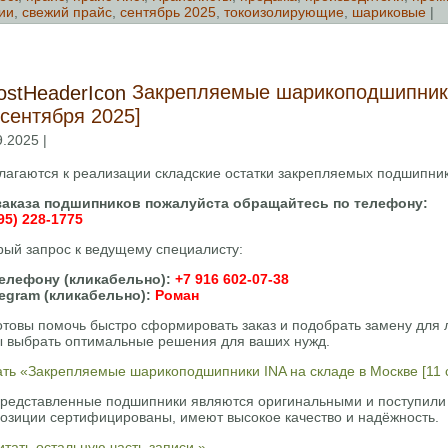
ии
,
свежий прайс
,
сентябрь 2025
,
токоизолирующие
,
шариковые
|
Закрепляемые шарикоподшипники
 сентября 2025]
9.2025 |
лагаются к реализации складские остатки закрепляемых подшипник
заказа подшипников пожалуйста обращайтесь по телефону:
95) 228-1775
рый запрос к ведущему специалисту:
елефону (кликабельно):
+7 916 602-07-38
legram (кликабельно):
Роман
отовы помочь быстро сформировать заказ и подобрать замену для
ы выбрать оптимальные решения для ваших нужд.
ать «Закрепляемые шарикоподшипники INA на складе в Москве [11 
представленные подшипники являются оригинальными и поступили 
позиции сертифицированы, имеют высокое качество и надёжность.
тать остальную часть записи »