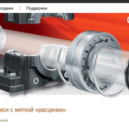
родажа
Поддержка
иси с меткой «расценки»
ньше