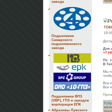
прай
завода
ток
19.0
Подшипники
Самарского
Дост
подшипникового
завода
Для 
+7 (4
По т
В Te
Мы г
чтоб
Все 
Все 
Прочи
Подшипники ВПЗ
(VBF), ГПЗ и заводов
Рубр
корпорации ЕПК
мелк
Абразивы Лужского
Insut