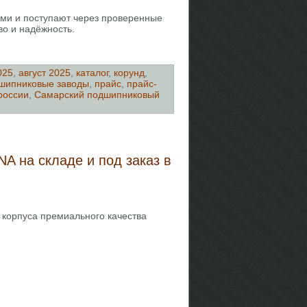
ыми и поступают через проверенные
во и надёжность.
025
,
август 2025
,
каталог
,
корунд
,
шипниковые заводы
,
прайс
,
прайс-
россии
,
Самарский подшипниковый
A на складе и под заказ в
корпуса премиального качества