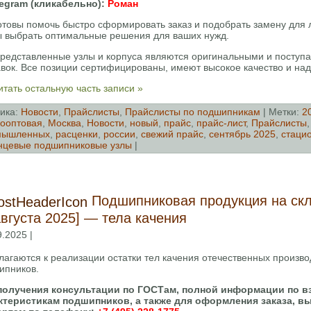
legram (кликабельно):
Роман
отовы помочь быстро сформировать заказ и подобрать замену для
ы выбрать оптимальные решения для ваших нужд.
представленные узлы и корпуса являются оригинальными и поступ
авок. Все позиции сертифицированы, имеют высокое качество и над
тать остальную часть записи »
ика:
Новости
,
Прайслисты
,
Прайслисты по подшипникам
| Метки:
2
ооптовая
,
Москва
,
Новости
,
новый
,
прайс
,
прайс-лист
,
Прайслисты
мышленных
,
расценки
,
россии
,
свежий прайс
,
сентябрь 2025
,
стаци
цевые подшипниковые узлы
|
Подшипниковая продукция на скл
августа 2025] — тела качения
9.2025 |
агаются к реализации остатки тел качения отечественных произво
ипников.
получения консультации по ГОСТам, полной информации по в
ктеристикам подшипников, а также для оформления заказа, в