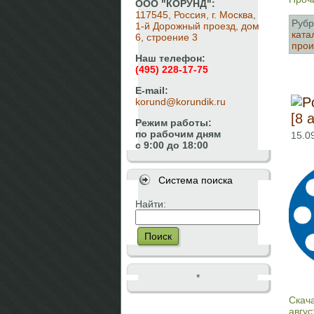
ООО "КОРУНД":
117545, Россия, г. Москва,
Рубр
1-й Дорожный проезд, дом
ката
6, строение 3
прои
Наш телефон:
(495) 228-17-75
E-mail:
korund@korundik.ru
[8 
Режим работы:
по рабочим дням
15.0
с 9:00 до 18:00
Система поиска
Найти:
Поиск
*
Скач
авгус