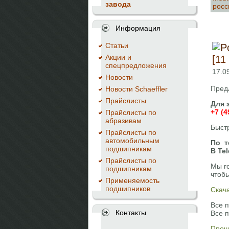
завода
росс
Информация
Cтатьи
Акции и
[11
спецпредложения
17.0
Новости
Пред
Новости Schaeffler
Прайслисты
Для 
+7 (4
Прайслисты по
абразивам
Быст
Прайслисты по
автомобильным
По т
подшипникам
В Te
Прайслисты по
Мы г
подшипникам
чтоб
Применяемость
подшипников
Скач
Все 
Контакты
Все 
Прочи