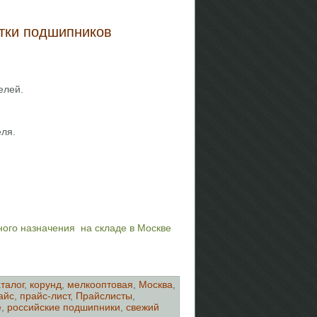
тки подшипников
елей.
еля.
ого назначения на складе в Москве
аталог
,
корунд
,
мелкооптовая
,
Москва
,
айс
,
прайс-лист
,
Прайслисты
,
е
,
российские подшипники
,
свежий