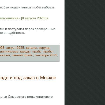
 любых подшипников чтобы выбрать
а качения» [8 августа 2025] в
ыми и поступают через проверенные
во и надёжность.
025
,
август 2025
,
каталог
,
корунд
,
шипниковые заводы
,
прайс
,
прайс-
россии
,
свежий прайс
,
сентябрь 2025
,
аде и под заказ в Москве
дства Самарского подшипникового