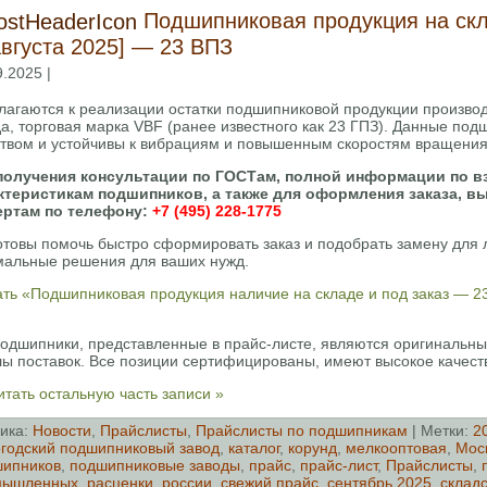
Подшипниковая продукция на скл
августа 2025] — 23 ВПЗ
9.2025 |
лагаются к реализации остатки подшипниковой продукции произво
да, торговая марка VBF (ранее известного как 23 ГПЗ). Данные п
ством и устойчивы к вибрациям и повышенным скоростям вращени
получения консультации по ГОСТам, полной информации по в
ктеристикам подшипников, а также для оформления заказа, в
ертам по телефону:
+7 (495) 228-1775
отовы помочь быстро сформировать заказ и подобрать замену для
мальные решения для ваших нужд.
ать «Подшипниковая продукция наличие на складе и под заказ — 2
подшипники, представленные в прайс-листе, являются оригинальн
лы поставок. Все позиции сертифицированы, имеют высокое качест
тать остальную часть записи »
ика:
Новости
,
Прайслисты
,
Прайслисты по подшипникам
| Метки:
2
годский подшипниковый завод
,
каталог
,
корунд
,
мелкооптовая
,
Мос
ипников
,
подшипниковые заводы
,
прайс
,
прайс-лист
,
Прайслисты
,
мышленных
,
расценки
,
россии
,
свежий прайс
,
сентябрь 2025
,
складс