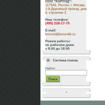
ООО "КОРУНД":
117545, Россия, г. Москва,
1-й Дорожный проезд, дом
6, строение 3
Наш телефон:
(495) 228-17-75
E-mail:
korund@korundik.ru
Режим работы:
по рабочим дням
с 9:00 до 18:00
Система поиска
Найти:
Поиск
*