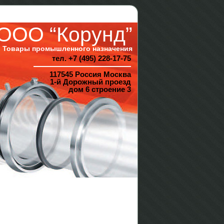
ООО “Корунд”
Товары промышленного назначения
тел. +7 (495) 228-17-75
117545 Россия Москва
1-й Дорожный проезд
дом 6 строение 3