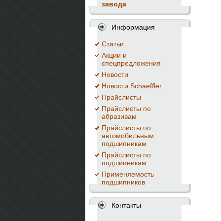
завода
Информация
Cтатьи
Акции и
спецпредложения
Новости
Новости Schaeffler
Прайслисты
Прайслисты по
абразивам
Прайслисты по
автомобильным
подшипникам
Прайслисты по
подшипникам
Применяемость
подшипников
Контакты