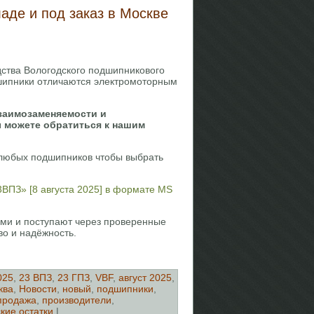
аде и под заказ в Москве
дства Вологодского подшипникового
одшипники отличаются электромоторным
я
заимозаменяемости и
ы можете обратиться к нашим
 любых подшипников чтобы выбрать
3ВПЗ» [8 августа 2025] в формате MS
ыми и поступают через проверенные
во и надёжность.
025
,
23 ВПЗ
,
23 ГПЗ
,
VBF
,
август 2025
,
ква
,
Новости
,
новый
,
подшипники
,
продажа
,
производители
,
кие остатки
|