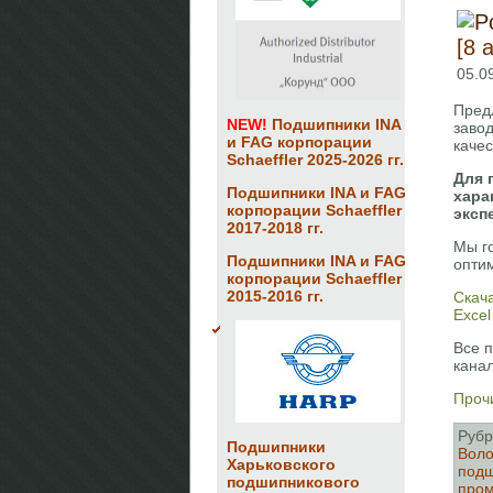
[8 
05.0
Пред
NEW!
Подшипники INA
заво
и FAG корпорации
каче
Schaeffler 2025-2026 гг.
Для 
Подшипники INA и FAG
хара
корпорации Schaeffler
эксп
2017-2018 гг.
Мы г
Подшипники INA и FAG
опти
корпорации Schaeffler
2015-2016 гг.
Скач
Excel
Все 
кана
Прочи
Рубр
Подшипники
Воло
Харьковского
подш
подшипникового
про