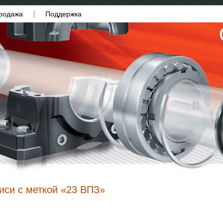
родажа
Поддержка
иси с меткой «23 ВПЗ»