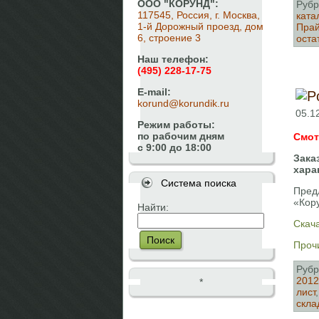
ООО "КОРУНД":
Рубр
117545, Россия, г. Москва,
ката
1-й Дорожный проезд, дом
Прай
6, строение 3
оста
Наш телефон:
(495) 228-17-75
E-mail:
korund@korundik.ru
05.1
Режим работы:
по рабочим дням
Смот
с 9:00 до 18:00
Зака
хара
Система поиска
Пред
«Кор
Найти:
Скача
Поиск
Прочи
Рубр
2012
*
лист
скла