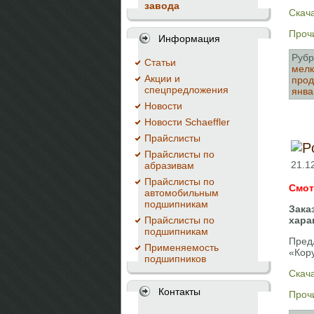
завода
Скача
Прочи
Информация
Рубр
Cтатьи
мелк
Акции и
про
спецпредложения
янва
Новости
Новости Schaeffler
Прайслисты
Прайслисты по
21.1
абразивам
Прайслисты по
Смот
автомобильным
подшипникам
Зака
Прайслисты по
хара
подшипникам
Пред
Применяемость
«Кор
подшипников
Скача
Контакты
Прочи