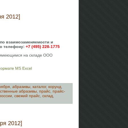
я 2012]
 по взаимозаменяемости и
по телефону:
+7 (495) 228-1775
, имеющимся на складе ООО
формате MS Excel
оября
,
абразивы
,
каталог
,
корунд
,
ственные абразивы
,
прайс
,
прайс-
россии
,
свежий прайс
,
склад
,
ря 2012]