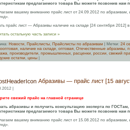
ктеристикам предлагаемого товара Вы можете позвонив нам 
лагаем вашему вниманию прайс лист от 24.09.2012 по абразивам
унд».
ть прайс лист — Абразивы наличие на складе [24 сентября 2012] 
тать остальную часть записи »
ика:
Новости
,
Прайслисты
,
Прайслисты по абразивам
| Метки:
24 с
ооптовая
,
наличие на складе
,
оптовая
,
Отечественные абразивы
,
п
дажа
,
производители
,
промышленных
,
расценки
,
россии
,
свежий пр
дские остатки
,
цены
|
Абразивы — прайс лист [15 авгус
8.2012 |
рите свежий прайс на главной странице
зать абразивы и получить консультацию эксперта по ГОСТам,
ктеристикам предлагаемого товара Вы можете позвонив нам 
лагаем вашему вниманию прайс лист от 15.08.2012 по абразивам
унд».