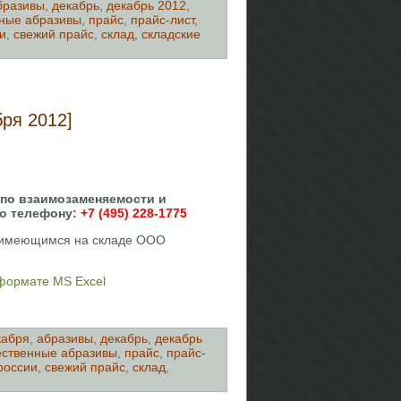
бразивы
,
декабрь
,
декабрь 2012
,
ные абразивы
,
прайс
,
прайс-лист
,
и
,
свежий прайс
,
склад
,
складские
ря 2012]
 по взаимозаменяемости и
о телефону:
+7 (495) 228-1775
, имеющимся на складе ООО
 формате MS Excel
кабря
,
абразивы
,
декабрь
,
декабрь
ественные абразивы
,
прайс
,
прайс-
россии
,
свежий прайс
,
склад
,