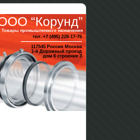
ООО “Корунд”
Товары промышленного назначения
тел. +7 (495) 228-17-75
117545 Россия Москва
1-й Дорожный проезд
дом 6 строение 3