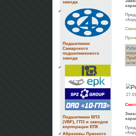
Зака
завода
хара
Пред
«Кор
Скач
Прочи
Подшипники
Рубр
Самарского
кору
подшипникового
Прай
завода
оста
27.0
Смот
Зака
Подшипники ВПЗ
хара
(VBF), ГПЗ и заводов
корпорации ЕПК
Пред
«Кор
Абразивы Лужского