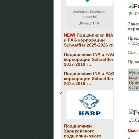
20.0
Зака
хара
NEW!
Подшипники INA
Пред
и FAG корпорации
«Кор
Schaeffler 2025-2026 гг.
Скача
Подшипники INA и FAG
корпорации Schaeffler
Прочи
2017-2018 гг.
Рубр
Подшипники INA и FAG
март
корпорации Schaeffler
Прай
2015-2016 гг.
оста
15.0
Подшипники
Смот
Харьковского
подшипникового