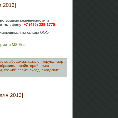
 2013]
 по взаимозаменяемости и
по телефону:
+7 (495) 228-1775
, имеющимся на складе ООО
ормате MS Excel
арта
,
абразивы
,
каталог
,
корунд
,
март
,
абразивы
,
прайс
,
прайс-лист
,
и
,
свежий прайс
,
склад
,
складские
аля 2013]