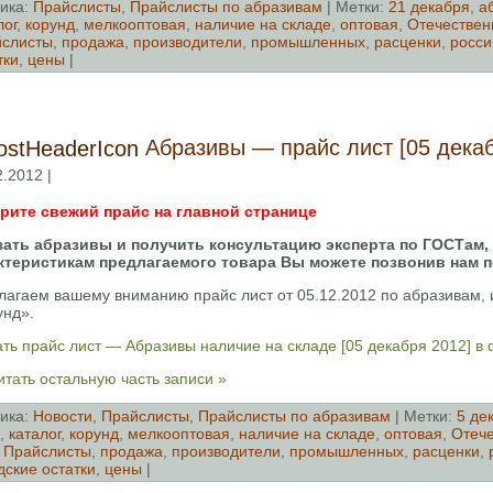
ика:
Прайслисты
,
Прайслисты по абразивам
| Метки:
21 декабря
,
а
лог
,
корунд
,
мелкооптовая
,
наличие на складе
,
оптовая
,
Отечествен
слисты
,
продажа
,
производители
,
промышленных
,
расценки
,
росси
тки
,
цены
|
Абразивы — прайс лист [05 декаб
2.2012 |
рите свежий прайс на главной странице
зать абразивы и получить консультацию эксперта по ГОСТам,
ктеристикам предлагаемого товара Вы можете позвонив нам п
лагаем вашему вниманию прайс лист от 05.12.2012 по абразивам
унд».
ть прайс лист — Абразивы наличие на складе [05 декабря 2012] в
тать остальную часть записи »
ика:
Новости
,
Прайслисты
,
Прайслисты по абразивам
| Метки:
5 де
,
каталог
,
корунд
,
мелкооптовая
,
наличие на складе
,
оптовая
,
Отеч
,
Прайслисты
,
продажа
,
производители
,
промышленных
,
расценки
,
дские остатки
,
цены
|