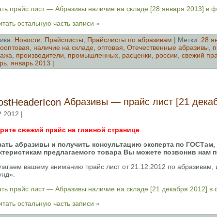
ть прайс лист — Абразивы наличие на складе [28 января 2013] в 
тать остальную часть записи »
ика:
Новости
,
Прайслисты
,
Прайслисты по абразивам
| Метки:
28 я
ооптовая
,
наличие на складе
,
оптовая
,
Отечественные абразивы
,
п
дажа
,
производители
,
промышленных
,
расценки
,
россии
,
свежий пр
рь
,
январь 2013
|
Абразивы — прайс лист [21 декаб
2.2012 |
рите свежий прайс на главной странице
зать абразивы и получить консультацию эксперта по ГОСТам,
ктеристикам предлагаемого товара Вы можете позвонив нам 
лагаем вашему вниманию прайс лист от 21.12.2012 по абразивам
унд».
ть прайс лист — Абразивы наличие на складе [21 декабря 2012] в
тать остальную часть записи »