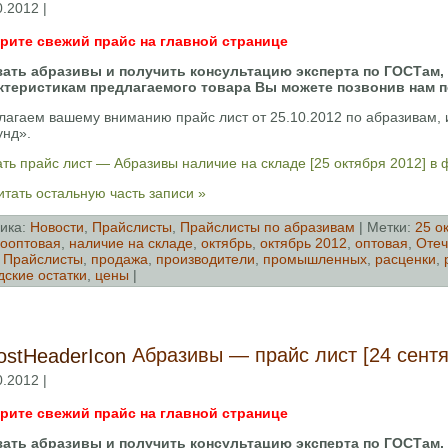
0.2012 |
рите свежий прайс на главной странице
зать абразивы и получить консультацию эксперта по ГОСТам,
ктеристикам предлагаемого товара Вы можете позвонив нам 
лагаем вашему вниманию прайс лист от 25.10.2012 по абразивам
унд».
ть прайс лист — Абразивы наличие на складе [25 октября 2012] в
тать остальную часть записи »
ика:
Новости
,
Прайслисты
,
Прайслисты по абразивам
| Метки:
25 о
ооптовая
,
наличие на складе
,
октябрь
,
октябрь 2012
,
оптовая
,
Отеч
,
Прайслисты
,
продажа
,
производители
,
промышленных
,
расценки
,
дские остатки
,
цены
|
Абразивы — прайс лист [24 сентя
0.2012 |
рите свежий прайс на главной странице
зать абразивы и получить консультацию эксперта по ГОСТам,