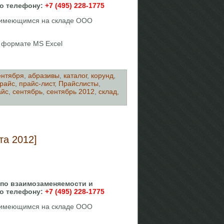
по телефону:
+7 (495) 228-1775
, имеющимся на складе ООО
в формате MS Excel
ентября
,
абразивы
,
каталог
,
корунд
,
райс
,
прайс-лист
,
Прайслисты
,
айс
,
сентябрь
,
сентябрь 2012
,
склад
,
та 2012]
 по взаимозаменяемости и
по телефону:
+7 (495) 228-1775
, имеющимся на складе ООО