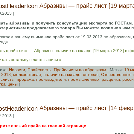
Абразивы — прайс лист [19 марта
3.2013 |
зать абразивы и получить консультацию эксперта по ГОСТам,
ктеристикам предлагаемого товара Вы можете позвонив нам 
лагаем вашему вниманию прайс лист от 19.03.2013 по абразивам
унд».
ть прайс лист — Абразивы наличие на складе [19 марта 2013] в ф
тать остальную часть записи »
ика:
Новости
,
Прайслисты
,
Прайслисты по абразивам
| Метки:
19 м
 2013
,
мелкооптовая
,
наличие на складе
,
оптовая
,
Отечественные 
слисты
,
продажа
,
производители
,
промышленных
,
расценки
,
росси
тки
,
цены
|
Абразивы — прайс лист [14 февр
2.2013 |
рите свежий прайс на главной странице