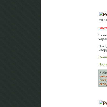
20.11
Смот
Зака
хара
Пред
«Кор
Скача
Прочи
Рубр
мелк
лист
скла