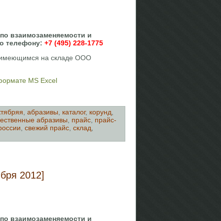
 по взаимозаменяемости и
по телефону:
+7 (495) 228-1775
, имеющимся на складе ООО
 формате MS Excel
ктябряя
,
абразивы
,
каталог
,
корунд
,
ественные абразивы
,
прайс
,
прайс-
россии
,
свежий прайс
,
склад
,
бря 2012]
 по взаимозаменяемости и