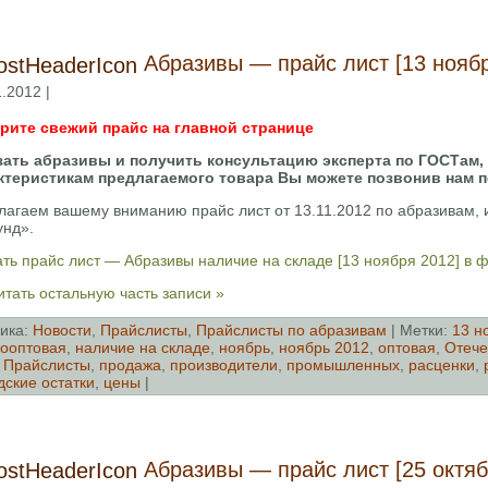
Абразивы — прайс лист [13 ноябр
.2012 |
рите свежий прайс на главной странице
зать абразивы и получить консультацию эксперта по ГОСТам,
ктеристикам предлагаемого товара Вы можете позвонив нам 
лагаем вашему вниманию прайс лист от 13.11.2012 по абразивам
унд».
ть прайс лист — Абразивы наличие на складе [13 ноября 2012] в 
тать остальную часть записи »
ика:
Новости
,
Прайслисты
,
Прайслисты по абразивам
| Метки:
13 н
ооптовая
,
наличие на складе
,
ноябрь
,
ноябрь 2012
,
оптовая
,
Отече
,
Прайслисты
,
продажа
,
производители
,
промышленных
,
расценки
,
дские остатки
,
цены
|
Абразивы — прайс лист [25 октяб