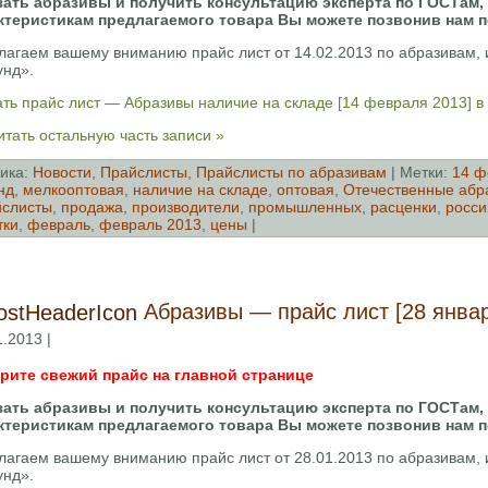
зать абразивы и получить консультацию эксперта по ГОСТам,
ктеристикам предлагаемого товара Вы можете позвонив нам 
лагаем вашему вниманию прайс лист от 14.02.2013 по абразивам
унд».
ать прайс лист — Абразивы наличие на складе [14 февраля 2013] 
тать остальную часть записи »
ика:
Новости
,
Прайслисты
,
Прайслисты по абразивам
| Метки:
14 ф
нд
,
мелкооптовая
,
наличие на складе
,
оптовая
,
Отечественные абр
слисты
,
продажа
,
производители
,
промышленных
,
расценки
,
росси
тки
,
февраль
,
февраль 2013
,
цены
|
Абразивы — прайс лист [28 январ
1.2013 |
рите свежий прайс на главной странице
зать абразивы и получить консультацию эксперта по ГОСТам,
ктеристикам предлагаемого товара Вы можете позвонив нам 
лагаем вашему вниманию прайс лист от 28.01.2013 по абразивам
унд».