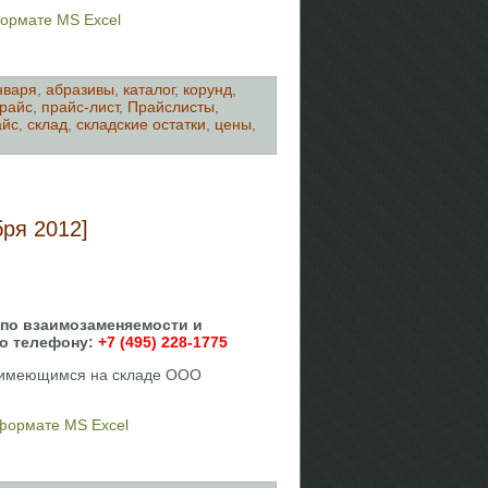
формате MS Excel
нваря
,
абразивы
,
каталог
,
корунд
,
райс
,
прайс-лист
,
Прайслисты
,
айс
,
склад
,
складские остатки
,
цены
,
ря 2012]
 по взаимозаменяемости и
по телефону:
+7 (495) 228-1775
, имеющимся на складе ООО
 формате MS Excel