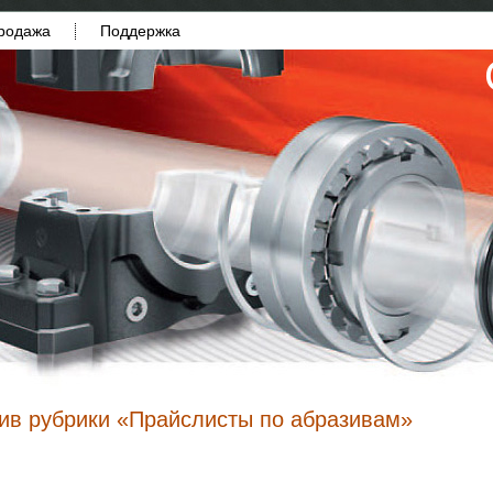
родажа
Поддержка
ив рубрики «Прайслисты по абразивам»