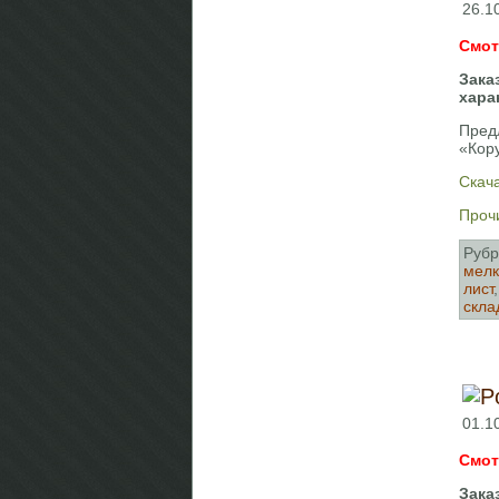
26.1
Смот
Зака
хара
Пред
«Кор
Скача
Прочи
Рубр
мелк
лист
скла
01.1
Смот
Зака