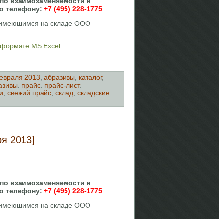
 по взаимозаменяемости и
по телефону:
+7 (495) 228-1775
, имеющимся на складе ООО
в формате MS Excel
евраля 2013
,
абразивы
,
каталог
,
азивы
,
прайс
,
прайс-лист
,
и
,
свежий прайс
,
склад
,
складские
я 2013]
 по взаимозаменяемости и
по телефону:
+7 (495) 228-1775
, имеющимся на складе ООО