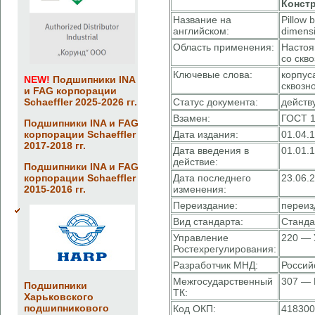
Конст
Название на
Pillow 
английском:
dimens
Область применения:
Настоя
со скв
Ключевые слова:
корпус
NEW!
Подшипники INA
сквозн
и FAG корпорации
Schaeffler 2025-2026 гг.
Статус документа:
дейст
Взамен:
ГОСТ 1
Подшипники INA и FAG
корпорации Schaeffler
Дата издания:
01.04.
2017-2018 гг.
Дата введения в
01.01.
действие:
Подшипники INA и FAG
корпорации Schaeffler
Дата последнего
23.06.
2015-2016 гг.
изменения:
Переиздание:
переиз
Вид стандарта:
Станда
Управление
220 — 
Ростехрегулирования:
Разработчик МНД:
Россий
Межгосударственный
307 — 
Подшипники
ТК:
Харьковского
подшипникового
Код ОКП:
418300