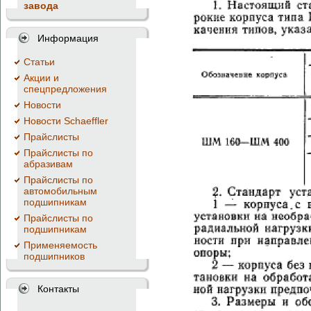
завода
Информация
Cтатьи
Акции и
спецпредложения
Новости
Новости Schaeffler
Прайслисты
Прайслисты по
абразивам
Прайслисты по
автомобильным
подшипникам
Прайслисты по
подшипникам
Применяемость
подшипников
Контакты