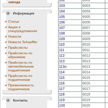
102
6002
завода
103
6003
104
6004
Информация
105
6005
Cтатьи
106
6006
Акции и
107
6007
спецпредложения
108
6008
Новости
109
6009
Новости Schaeffler
110
6010
Прайслисты
111
6011
Прайслисты по
112
6012
абразивам
113
6013
Прайслисты по
автомобильным
113л
6013
подшипникам
114
6014
Прайслисты по
115
6015
подшипникам
116
6016
Применяемость
117
6017
подшипников
118
6018
119
6019
Контакты
120
6020