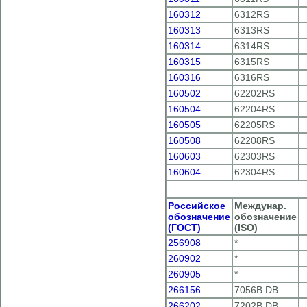
160312
6312RS
160313
6313RS
160314
6314RS
160315
6315RS
160316
6316RS
160502
62202RS
160504
62204RS
160505
62205RS
160508
62208RS
160603
62303RS
160604
62304RS
Российское
Междунар.
обозначение
обозначение
(ГОСТ)
(ISO)
256908
*
260902
*
260905
*
266156
7056B.DB
266202
7202B.DB