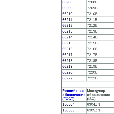
66208
7208В
66209
7209В
66210
7210В
66211
7211В
66212
7212В
66213
7213В
66214
7214В
66215
7215В
66216
7216В
66217
7217В
66218
7218В
66219
7219В
66220
7220В
66222
7222В
Российское
Междунар.
обозначение
обозначение
(ГОСТ)
(ISO)
150304
6304ZN
150305
6305ZN