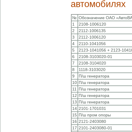
автомобилях
№
Обозначение ОАО «АвтоВ
1
2108-1006120
2
2112-1006135
3
2112-1006120
4
2110-1041056
5
2123-1041056 + 2123-1041
6
2108-3103020-01
7
2108-3104020
8
1118-3103020
9
П/ш генератора
10
П/ш генератора
11
П/ш генератора
12
П/ш генератора
13
П/ш генератора
14
2101-1701031
15
П/ш пром опоры
16
2121-2403080
17
2101-2403080-01