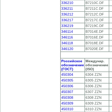
336210
B7210C.DF
336211
B7211C.DF
336212
B7212C.DF
336217
B7217C.DF
336219
B7219C.DF
346114
B7014E.DF
346116
B7016E.DF
346118
B7018E.DF
346120
B7020E.DF
Российское
Междунар.
обозначение
обозначение
(ГОСТ)
(ISO)
450304
6304 ZZN
450305
6305 ZZN
450306
6306 ZZN
450307
6307 ZZN
450308
6308 ZZN
450309
6309 ZZN
450310
6310 ZZN