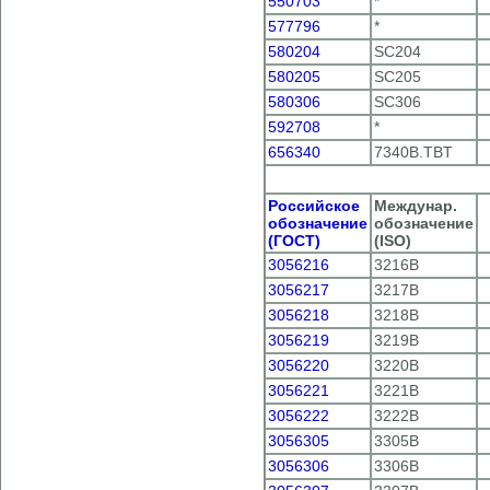
550703
*
577796
*
580204
SC204
580205
SC205
580306
SC306
592708
*
656340
7340B.TBT
Российское
Междунар.
обозначение
обозначение
(ГОСТ)
(ISO)
3056216
3216B
3056217
3217B
3056218
3218B
3056219
3219B
3056220
3220B
3056221
3221В
3056222
3222B
3056305
3305B
3056306
3306B