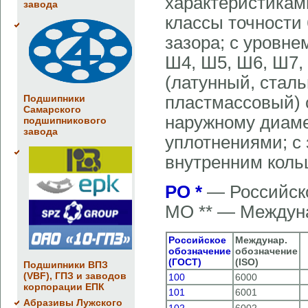
характеристиками
завода
классы точности 
зазора; с уровн
Ш4, Ш5, Ш6, Ш7,
(латунный, стал
Подшипники
пластмассовый) 
Самарского
наружному диаме
подшипникового
завода
уплотнениями; 
внутренним коль
РО *
— Российско
МО ** — Междуна
Российское
Междунар.
обозначение
обозначение
(ГОСТ)
(ISO)
Подшипники ВПЗ
(VBF), ГПЗ и заводов
100
6000
корпорации ЕПК
101
6001
Абразивы Лужского