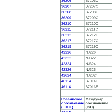
36206
B7206C
36207
B7207C
36208
B7208C
36209
B7209C
36210
B7210C
36211
B7211C
36212
B7212C
36217
B7217C
36219
B7219C
42226
NJ226
42322
NJ322
42324
NJ324
42326
NJ326
42624
NJ2324
46114
B7014E
46116
B7016E
Российское
Междунар.
обозначение
обозначение
(ГОСТ)
(ISO)