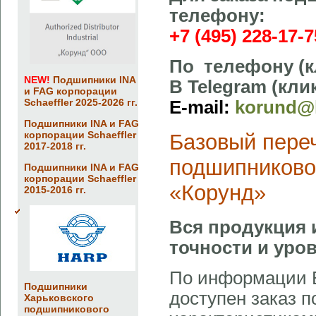
телефону:
+7 (495) 228-17-7
По телефону (к
NEW!
Подшипники INA
В Telegram (кл
и FAG корпорации
Schaeffler 2025-2026 гг.
E-mail:
korund@k
Подшипники INA и FAG
корпорации Schaeffler
Базовый пере
2017-2018 гг.
подшипниково
Подшипники INA и FAG
корпорации Schaeffler
«Корунд»
2015-2016 гг.
Вся продукция 
точности и уро
По информации В
Подшипники
доступен заказ 
Харьковского
подшипникового