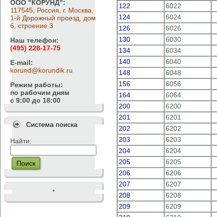
ООО "КОРУНД":
122
6022
117545, Россия, г. Москва,
124
6024
1-й Дорожный проезд, дом
6, строение 3
126
6026
130
6030
Наш телефон:
(495) 228-17-75
134
6034
140
6040
E-mail:
korund@korundik.ru
148
6048
156
6056
Режим работы:
по рабочим дням
164
6064
с 9:00 до 18:00
200
6200
201
6201
Система поиска
202
6202
203
6203
Найти:
204
6204
205
6205
Поиск
206
6206
207
6207
*
208
6208
209
6209