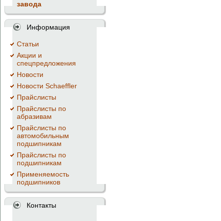
завода
Информация
Cтатьи
Акции и
спецпредложения
Новости
Новости Schaeffler
Прайслисты
Прайслисты по
абразивам
Прайслисты по
автомобильным
подшипникам
Прайслисты по
подшипникам
Применяемость
подшипников
Контакты