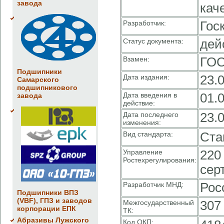
завода
кач
Разработчик:
Гос
Статус документа:
дей
Взамен:
ГОС
Подшипники
Дата издания:
23.
Самарского
подшипникового
Дата введения в
01.
завода
действие:
Дата последнего
23.
изменения:
Вид стандарта:
Ста
Управление
220
Ростехрегулирования:
сер
Разработчик МНД:
Рос
Подшипники ВПЗ
(VBF), ГПЗ и заводов
Межгосударственный
307
корпорации ЕПК
ТК:
Абразивы Лужского
Код ОКП: