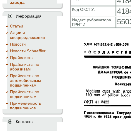
418
завода
Код ОКСТУ:
418
Информация
Индекс рубрикатора
550
ГРНТИ:
Cтатьи
Акции и
спецпредложения
Новости
Новости Schaeffler
Прайслисты
Прайслисты по
абразивам
Прайслисты по
автомобильным
подшипникам
Прайслисты по
подшипникам
Применяемость
подшипников
Контакты