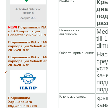
Название:
Кры
диа
под
ра
NEW!
Подшипники INA
Название на
Med
и FAG корпорации
английском:
Schaeffler 2025-2026 гг.
till
Подшипники INA и FAG
dim
корпорации Schaeffler
2017-2018 гг.
Область применения:
Нас
Подшипники INA и FAG
сре
корпорации Schaeffler
2015-2016 гг.
уст
кач
под
под
Ключевые слова:
кры
Подшипники
Харьковского
кан
подшипникового