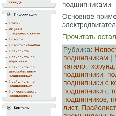
завода
подшипниками.
Информация
Основное приме
электродвигател
Cтатьи
Акции и
спецпредложения
Прочитать остал
Новости
Новости Schaeffler
Рубрика:
Новос
Прайслисты
подшипникам
| 
Прайслисты по
абразивам
каталог
,
корунд
Прайслисты по
автомобильным
подшипники
,
по
подшипникам
подшипники с к
Прайслисты по
подшипникам
подшипники с т
Применяемость
подшипников
подшипников
,
п
лист
,
Прайслис
Контакты
промышленных