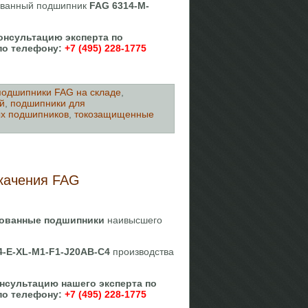
рованный подшипник
FAG 6314-M-
онсультацию эксперта по
по телефону:
+7 (495) 228-1775
подшипники FAG на складе
,
й
,
подшипники для
ых подшипников
,
токозащищенные
качения FAG
ованные подшипники
наивысшего
-E-XL-M1-F1-J20AB-C4
производства
нсультацию нашего эксперта по
по телефону:
+7 (495) 228-1775