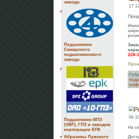
завода
17.1
Пред
Имею
шари
роли
Подшипники
Зака
Самарского
хара
подшипникового
228-
завода
Прочи
Рубр
подш
шэф
06.1
Подшипники ВПЗ
(VBF), ГПЗ и заводов
На с
корпорации ЕПК
Дост
Абразивы Лужского