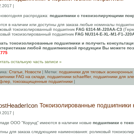
2.2017 |
новогодняя распродажа:
подшипники с токоизолирующими по
тся в наличии или доступны для заказа любые номиналы подшипн
ковый токоизолированный подшипник
FAG 6314-M-J20AA-C3
(Герм
ковый токоизолированный подшипник
FAG NU314-E-XL-M1-F1-J20
зать токоизолированные подшипники и получить консультаци
ктеристикам любой подшипниковой продукции Вы можете поз
1775
тать остальную часть записи »
ика:
Cтатьи
,
Новости
| Метки:
подшиники для тяговых асинхронных
ипники FAG на складе
,
подшипники schaeffler
,
подшипники для эле
флер
,
токозащищенные подшипники
|
Токоизолированные подшипники 
0.2017 |
кладе ООО "Корунд" имеются в наличии новые
подшипники с ток
упны для заказа следующиие наименования:
роликовый токоизоли