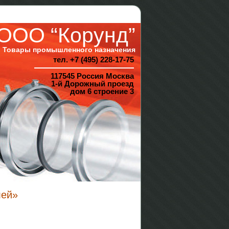
ООО “Корунд”
Товары промышленного назначения
тел. +7 (495) 228-17-75
117545 Россия Москва
1-й Дорожный проезд
дом 6 строение 3
лей»