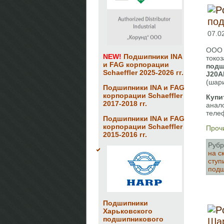
по
07.0
ООО 
NEW!
Подшипники INA
токо
и FAG корпорации
подш
Schaeffler 2025-2026 гг.
J20A
(шари
Подшипники INA и FAG
корпорации Schaeffler
Купи
2017-2018 гг.
анал
теле
Подшипники INA и FAG
корпорации Schaeffler
Прочи
2015-2016 гг.
Рубр
на с
ступ
под
Подшипники
Харьковского
подшипникового
Шар