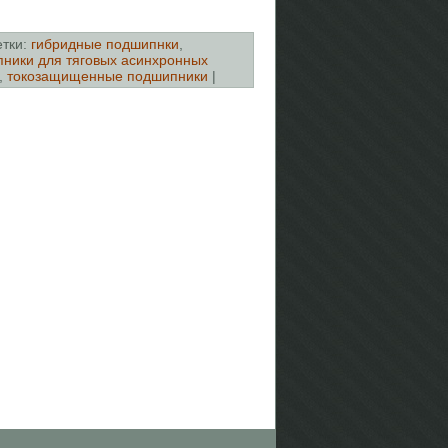
етки:
гибридные подшипнки
,
ники для тяговых асинхронных
,
токозащищенные подшипники
|