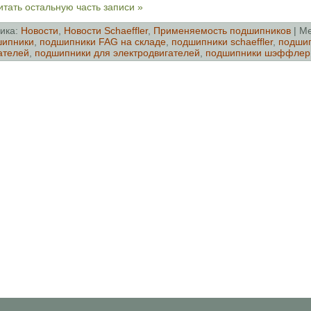
тать остальную часть записи »
ика:
Новости
,
Новости Schaeffler
,
Применяемость подшипников
| М
шипники
,
подшипники FAG на складе
,
подшипники schaeffler
,
подшип
ателей
,
подшипники для электродвигателей
,
подшипники шэффлер