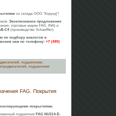
крытиями
со склада ООО "Корунд"!
иков.
Эксклюзивное предложение
:
ания, торговые марки FAG, INA) и
AB-C4
(производство Schaeffler).
ю по подбору аналогов и
вонив нам по телефону:
+7 (495)
 двигателей
,
подшипники
,
ктродвигателей
,
подшипники
качения FAG. Покрытия
оизолирующими покрытиями.
рованный подшипник
FAG NU314-E-