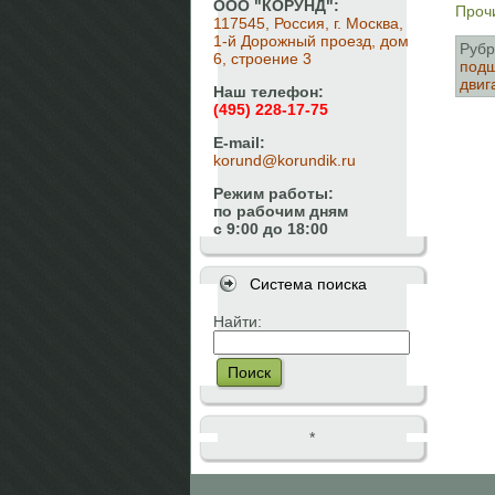
ООО "КОРУНД":
Прочи
117545, Россия, г. Москва,
1-й Дорожный проезд, дом
Рубр
6, строение 3
под
двиг
Наш телефон:
(495) 228-17-75
E-mail:
korund@korundik.ru
Режим работы:
по рабочим дням
с 9:00 до 18:00
Система поиска
Найти:
Поиск
*