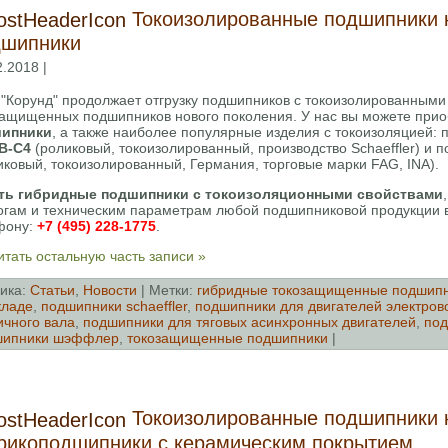
Токоизолированные подшипники 
дшипники
2.2018 |
"Корунд" продолжает отгрузку подшипников с токоизолированными
защищенных подшипников нового поколения. У нас вы можете при
ипники
, а также наиболее популярные изделия с токоизоляцией:
B-C4
(роликовый, токоизолированный, производство Schaeffler) и
ковый, токоизолированный, Германия, торговые марки FAG, INA).
ть гибридные подшипники с токоизоляционными свойствами
огам и техническим параметрам любой подшипниковой продукции в
фону:
+7 (495) 228-1775
.
тать остальную часть записи »
ика:
Cтатьи
,
Новости
| Метки:
гибридные токозащищенные подшип
кладе
,
подшипники schaeffler
,
подшипники для двигателей электров
ичного вала
,
подшипники для тяговых асинхронных двигателей
,
под
шипники шэффлер
,
токозащищенные подшипники
|
Токоизолированные подшипники 
икоподшипники с керамическим покрытием