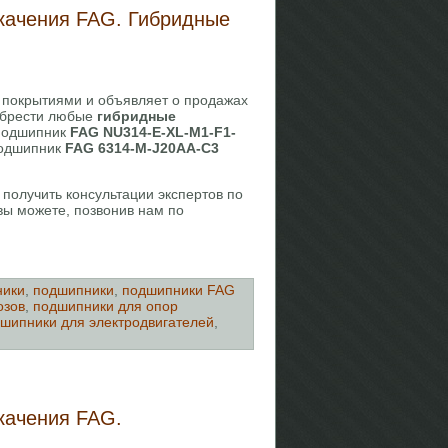
качения FAG. Гибридные
 покрытиями и объявляет о продажах
обрести любые
гибридные
 подшипник
FAG NU314-E-XL-M1-F1-
 подшипник
FAG 6314-M-J20AA-C3
, получить консультации экспертов по
ы можете, позвонив нам по
ники
,
подшипники
,
подшипники FAG
озов
,
подшипники для опор
шипники для электродвигателей
,
качения FAG.