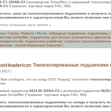
1-F1-J20AB-C4
(производство Schaeffler) и шариковый токоизоли
A-C3
(Германия, торговые марки FAG, INA).
естить заказ на токоизолированные подшипники и получить к
мозаменяемости и характеристикам Вы можете позвонив нам 
тать остальную часть записи »
ика:
Cтатьи
,
Новости
| Метки:
гибридные подшипнки
,
подшипники
,
ипники schaeffler
,
подшипники для тяговых асинхронных двигателе
тродвигателей
,
подшипники шэффлер
,
покрытия токоизолированн
шипники
,
токоизоляционные покрытия
|
Токоизолированные подшипники 
9.2017 |
 Вам сообщить, что на склад ООО "Корунд" поступили
токоизолир
тва:
ковый подшипник
6314-M-J20AA-C3
и роликовый подшипник
NU314
нии Schaeffler (Германия, торговые марки FAG, INA).
зать токоизолированные подшипники со склада и получить ко
мозаменяемости и характеристикам Вы можете позвонив нам 