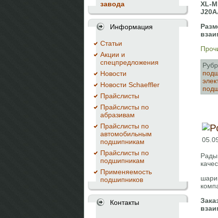
XL-M
завода
J20A
Разм
Информация
взаи
Cтатьи
Прочи
Акции и
спецпредложения
Рубр
подш
Новости
элек
Новости Schaeffler
под
Прайслисты
Прайслисты по
абразивам
Прайслисты по
автомобильным
05.0
подшипникам
Прайслисты по
Рады
подшипникам
качес
Применяемость
шари
подшипников
компа
Зака
Контакты
взаи