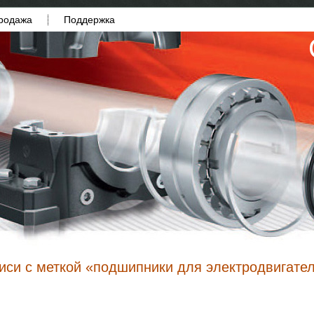
родажа
Поддержка
иси с меткой «подшипники для электродвигате