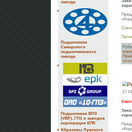
Зака
завода
хара
Пред
«Кор
Скач
Прочи
Подшипники
Рубр
Самарского
кору
подшипникового
Прай
завода
оста
27.0
Смот
Зака
Подшипники ВПЗ
хара
(VBF), ГПЗ и заводов
корпорации ЕПК
Пред
«Кор
Абразивы Лужского