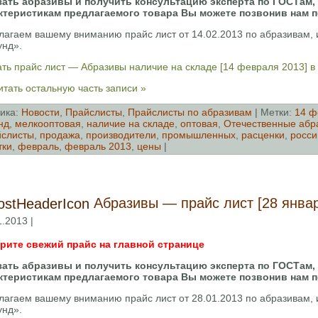
зать абразивы и получить консультацию эксперта по ГОСТам,
ктеристикам предлагаемого товара Вы можете позвонив нам 
лагаем вашему вниманию прайс лист от 14.02.2013 по абразивам
унд».
ать прайс лист — Абразивы наличие на складе [14 февраля 2013] 
тать остальную часть записи »
ика:
Новости
,
Прайслисты
,
Прайслисты по абразивам
| Метки:
14 ф
нд
,
мелкооптовая
,
наличие на складе
,
оптовая
,
Отечественные абр
слисты
,
продажа
,
производители
,
промышленных
,
расценки
,
росси
тки
,
февраль
,
февраль 2013
,
цены
|
Абразивы — прайс лист [28 январ
1.2013 |
рите свежий прайс на главной странице
зать абразивы и получить консультацию эксперта по ГОСТам,
ктеристикам предлагаемого товара Вы можете позвонив нам 
лагаем вашему вниманию прайс лист от 28.01.2013 по абразивам
унд».