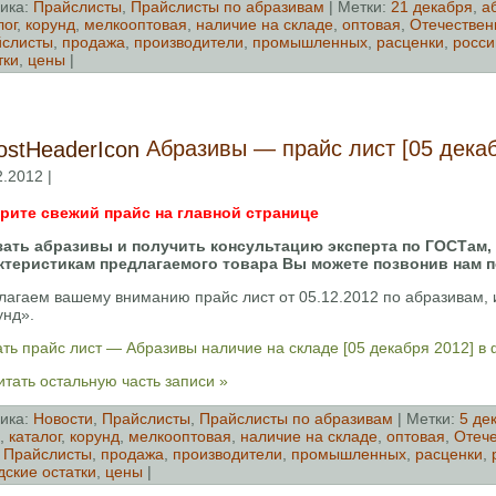
ика:
Прайслисты
,
Прайслисты по абразивам
| Метки:
21 декабря
,
а
лог
,
корунд
,
мелкооптовая
,
наличие на складе
,
оптовая
,
Отечествен
слисты
,
продажа
,
производители
,
промышленных
,
расценки
,
росси
тки
,
цены
|
Абразивы — прайс лист [05 декаб
2.2012 |
рите свежий прайс на главной странице
зать абразивы и получить консультацию эксперта по ГОСТам,
ктеристикам предлагаемого товара Вы можете позвонив нам п
лагаем вашему вниманию прайс лист от 05.12.2012 по абразивам
унд».
ть прайс лист — Абразивы наличие на складе [05 декабря 2012] в
тать остальную часть записи »
ика:
Новости
,
Прайслисты
,
Прайслисты по абразивам
| Метки:
5 де
,
каталог
,
корунд
,
мелкооптовая
,
наличие на складе
,
оптовая
,
Отеч
,
Прайслисты
,
продажа
,
производители
,
промышленных
,
расценки
,
дские остатки
,
цены
|