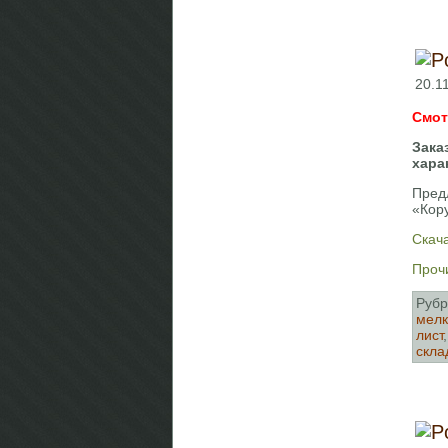
20.11
Смот
Зака
хара
Пред
«Кор
Скача
Прочи
Рубр
мелк
лист
скла