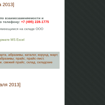
 2013]
 по взаимозаменяемости и
по телефону:
+7 (495) 228-1775
, имеющимся на складе ООО
ормате MS Excel
арта
,
абразивы
,
каталог
,
корунд
,
март
,
абразивы
,
прайс
,
прайс-лист
,
и
,
свежий прайс
,
склад
,
складские
аля 2013]