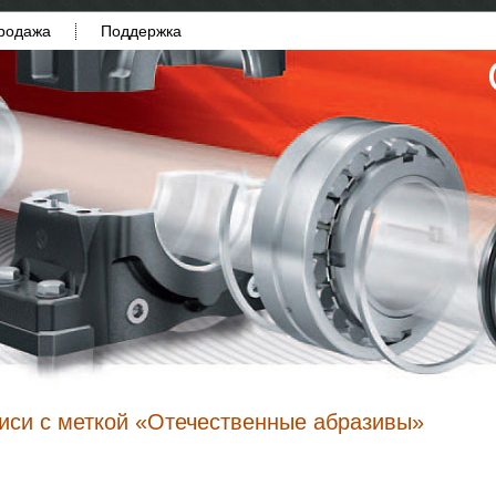
родажа
Поддержка
иси с меткой «Отечественные абразивы»