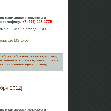
 по взаимозаменяемости и
по телефону:
+7 (495) 228-1775
, имеющимся на складе ООО
 формате MS Excel
ктябряя
,
абразивы
,
каталог
,
корунд
,
ественные абразивы
,
прайс
,
прайс-
россии
,
свежий прайс
,
склад
,
бря 2012]
 по взаимозаменяемости и