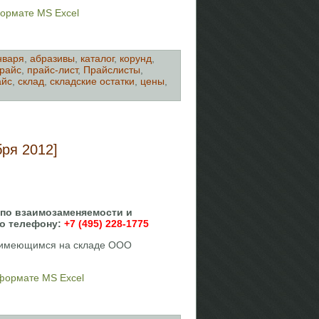
формате MS Excel
нваря
,
абразивы
,
каталог
,
корунд
,
райс
,
прайс-лист
,
Прайслисты
,
айс
,
склад
,
складские остатки
,
цены
,
ря 2012]
 по взаимозаменяемости и
по телефону:
+7 (495) 228-1775
, имеющимся на складе ООО
 формате MS Excel