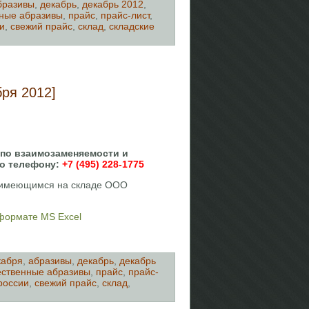
бразивы
,
декабрь
,
декабрь 2012
,
ные абразивы
,
прайс
,
прайс-лист
,
и
,
свежий прайс
,
склад
,
складские
ря 2012]
 по взаимозаменяемости и
о телефону:
+7 (495) 228-1775
, имеющимся на складе ООО
 формате MS Excel
кабря
,
абразивы
,
декабрь
,
декабрь
ественные абразивы
,
прайс
,
прайс-
россии
,
свежий прайс
,
склад
,