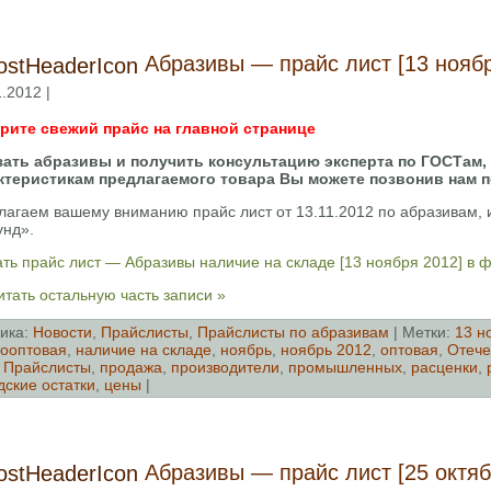
Абразивы — прайс лист [13 ноябр
.2012 |
рите свежий прайс на главной странице
зать абразивы и получить консультацию эксперта по ГОСТам,
ктеристикам предлагаемого товара Вы можете позвонив нам 
лагаем вашему вниманию прайс лист от 13.11.2012 по абразивам
унд».
ть прайс лист — Абразивы наличие на складе [13 ноября 2012] в 
тать остальную часть записи »
ика:
Новости
,
Прайслисты
,
Прайслисты по абразивам
| Метки:
13 н
ооптовая
,
наличие на складе
,
ноябрь
,
ноябрь 2012
,
оптовая
,
Отече
,
Прайслисты
,
продажа
,
производители
,
промышленных
,
расценки
,
дские остатки
,
цены
|
Абразивы — прайс лист [25 октяб