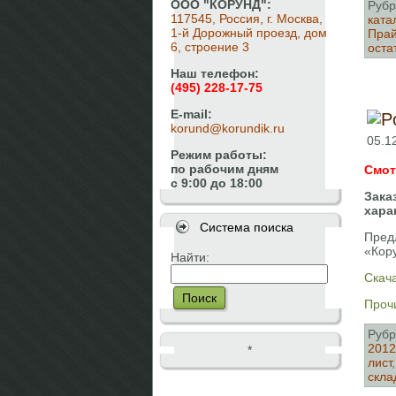
ООО "КОРУНД":
Рубр
117545, Россия, г. Москва,
ката
1-й Дорожный проезд, дом
Прай
6, строение 3
оста
Наш телефон:
(495) 228-17-75
E-mail:
korund@korundik.ru
05.1
Режим работы:
по рабочим дням
Смот
с 9:00 до 18:00
Зака
хара
Система поиска
Пред
«Кор
Найти:
Скача
Поиск
Прочи
Рубр
2012
*
лист
скла