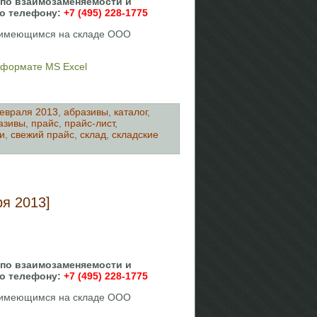
 по взаимозаменяемости и
по телефону:
+7 (495) 228-1775
, имеющимся на складе ООО
в формате MS Excel
евраля 2013
,
абразивы
,
каталог
,
азивы
,
прайс
,
прайс-лист
,
и
,
свежий прайс
,
склад
,
складские
я 2013]
 по взаимозаменяемости и
по телефону:
+7 (495) 228-1775
, имеющимся на складе ООО