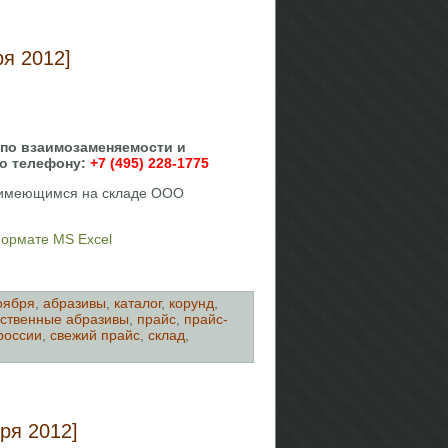
я 2012]
 по взаимозаменяемости и
по телефону:
+7 (495) 228-1775
, имеющимся на складе ООО
формате MS Excel
оября
,
абразивы
,
каталог
,
корунд
,
ственные абразивы
,
прайс
,
прайс-
россии
,
свежий прайс
,
склад
,
ря 2012]