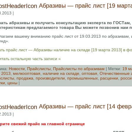
Абразивы — прайс лист [19 марта
3.2013 |
зать абразивы и получить консультацию эксперта по ГОСТам,
ктеристикам предлагаемого товара Вы можете позвонив нам 
лагаем вашему вниманию прайс лист от 19.03.2013 по абразивам
унд».
ть прайс лист — Абразивы наличие на складе [19 марта 2013] в ф
тать остальную часть записи »
ика:
Новости
,
Прайслисты
,
Прайслисты по абразивам
| Метки:
19 м
 2013
,
мелкооптовая
,
наличие на складе
,
оптовая
,
Отечественные 
слисты
,
продажа
,
производители
,
промышленных
,
расценки
,
росси
тки
,
цены
|
Абразивы — прайс лист [14 февр
2.2013 |
рите свежий прайс на главной странице