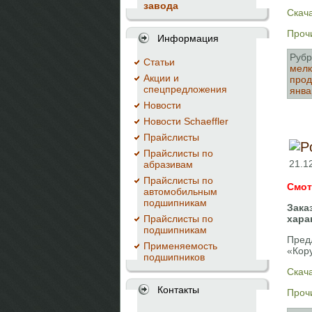
завода
Скача
Прочи
Информация
Рубр
Cтатьи
мелк
Акции и
про
спецпредложения
янва
Новости
Новости Schaeffler
Прайслисты
Прайслисты по
21.1
абразивам
Прайслисты по
Смот
автомобильным
подшипникам
Зака
Прайслисты по
хара
подшипникам
Пред
Применяемость
«Кор
подшипников
Скача
Контакты
Прочи