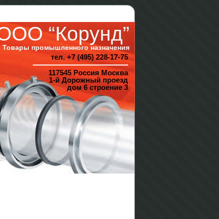
ООО “Корунд”
Товары промышленного назначения
тел. +7 (495) 228-17-75
117545 Россия Москва
1-й Дорожный проезд
дом 6 строение 3