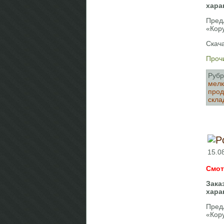
хара
Пред
«Кор
Скача
Прочи
Рубр
мелк
про
скла
15.0
Смот
Зака
хара
Пред
«Кор