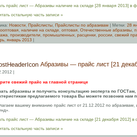
ть прайс лист — Абразивы наличие на складе [28 января 2013] в 
тать остальную часть записи »
ика:
Новости
,
Прайслисты
,
Прайслисты по абразивам
| Метки:
28 я
ооптовая
,
наличие на складе
,
оптовая
,
Отечественные абразивы
,
п
дажа
,
производители
,
промышленных
,
расценки
,
россии
,
свежий пр
рь
,
январь 2013
|
Абразивы — прайс лист [21 декаб
2.2012 |
рите свежий прайс на главной странице
зать абразивы и получить консультацию эксперта по ГОСТам,
ктеристикам предлагаемого товара Вы можете позвонив нам 
лагаем вашему вниманию прайс лист от 21.12.2012 по абразивам
унд».
ть прайс лист — Абразивы наличие на складе [21 декабря 2012] в
тать остальную часть записи »