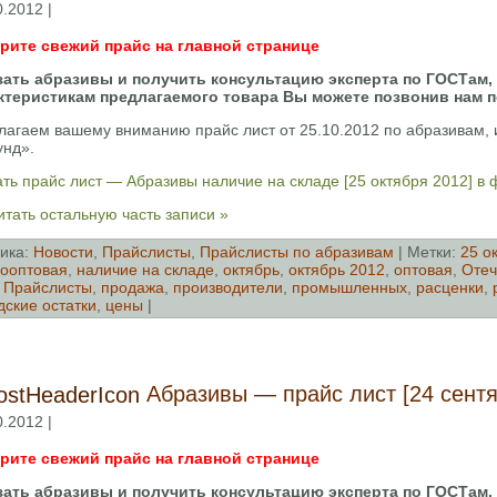
0.2012 |
рите свежий прайс на главной странице
зать абразивы и получить консультацию эксперта по ГОСТам,
ктеристикам предлагаемого товара Вы можете позвонив нам 
лагаем вашему вниманию прайс лист от 25.10.2012 по абразивам
унд».
ть прайс лист — Абразивы наличие на складе [25 октября 2012] в
тать остальную часть записи »
ика:
Новости
,
Прайслисты
,
Прайслисты по абразивам
| Метки:
25 о
ооптовая
,
наличие на складе
,
октябрь
,
октябрь 2012
,
оптовая
,
Отеч
,
Прайслисты
,
продажа
,
производители
,
промышленных
,
расценки
,
дские остатки
,
цены
|
Абразивы — прайс лист [24 сентя
0.2012 |
рите свежий прайс на главной странице
зать абразивы и получить консультацию эксперта по ГОСТам,