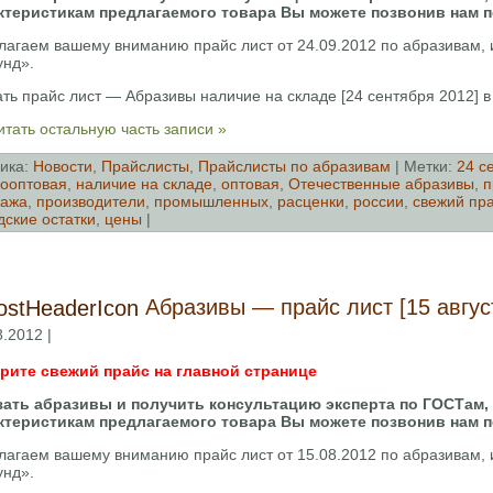
ктеристикам предлагаемого товара Вы можете позвонив нам 
лагаем вашему вниманию прайс лист от 24.09.2012 по абразивам
унд».
ть прайс лист — Абразивы наличие на складе [24 сентября 2012] 
тать остальную часть записи »
ика:
Новости
,
Прайслисты
,
Прайслисты по абразивам
| Метки:
24 с
ооптовая
,
наличие на складе
,
оптовая
,
Отечественные абразивы
,
п
дажа
,
производители
,
промышленных
,
расценки
,
россии
,
свежий пр
дские остатки
,
цены
|
Абразивы — прайс лист [15 авгус
8.2012 |
рите свежий прайс на главной странице
зать абразивы и получить консультацию эксперта по ГОСТам,
ктеристикам предлагаемого товара Вы можете позвонив нам 
лагаем вашему вниманию прайс лист от 15.08.2012 по абразивам
унд».