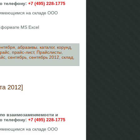
по телефону:
+7 (495) 228-1775
, имеющимся на складе ООО
в формате MS Excel
ентября
,
абразивы
,
каталог
,
корунд
,
райс
,
прайс-лист
,
Прайслисты
,
айс
,
сентябрь
,
сентябрь 2012
,
склад
,
та 2012]
 по взаимозаменяемости и
по телефону:
+7 (495) 228-1775
, имеющимся на складе ООО