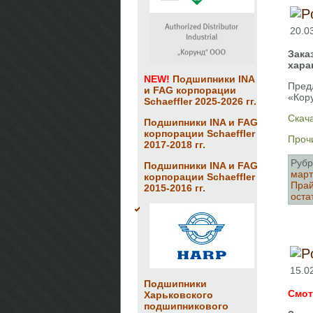
20.0
Зака
хара
NEW!
Подшипники INA
Пред
и FAG корпорации
«Кор
Schaeffler 2025-2026 гг.
Скача
Подшипники INA и FAG
корпорации Schaeffler
Прочи
2017-2018 гг.
Рубр
Подшипники INA и FAG
март
корпорации Schaeffler
Прай
2015-2016 гг.
оста
15.0
Подшипники
Смот
Харьковского
подшипникового