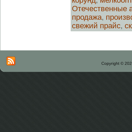
корунд
,
мелкооп
Отечественные 
продажа
,
произв
свежий прайс
,
с
Copyright © 202