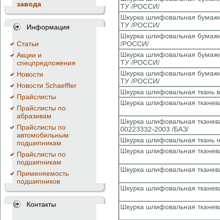
завода
ТУ /РОССИ/
Шкурка шлифовальная бумажна
ТУ /РОССИ/
Информация
Шкурка шлифовальная бумажна
Cтатьи
/РОССИ/
Шкурка шлифовальная бумажна
Акции и
ТУ /РОССИ/
спецпредложения
Шкурка шлифовальная бумажна
Новости
ТУ /РОССИ/
Новости Schaeffler
Шкурка шлифовальная ткань в
Прайслисты
Шкурка шлифовальная тканева
Прайслисты по
абразивам
Шкурка шлифовальная тканева
Прайслисты по
00223332-2003 /БАЗ/
автомобильным
Шкурка шлифовальная ткань н
подшипникам
Шкурка шлифовальная тканева
Прайслисты по
подшипникам
Шкурка шлифовальная тканева
Применяемость
подшипников
Шкурка шлифовальная тканева
Контакты
Шкурка шлифовальная тканева