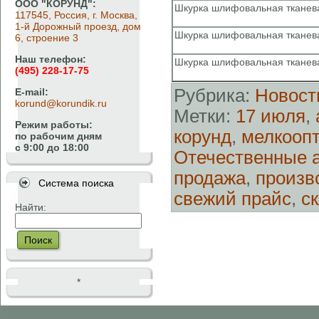
ООО "КОРУНД":
Шкурка шлифовальная тканева
117545, Россия, г. Москва,
1-й Дорожный проезд, дом
Шкурка шлифовальная тканева
6, строение 3
Наш телефон:
Шкурка шлифовальная тканева
(495) 228-17-75
Рубрика:
Новост
E-mail:
korund@korundik.ru
Метки:
17 июля
,
Режим работы:
корунд
,
мелкооп
по рабочим дням
с 9:00 до 18:00
Отечественные 
продажа
,
произв
Система поиска
свежий прайс
,
с
Найти:
Поиск
*