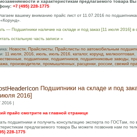
мозаменяемости и характеристикам предлагаемого товара Вы
фону:
+7 (495) 228-1775
лагаем вашему вниманию прайс лист от 11.07.2016 по подшипника
«Корунд».
ть — Подшипники наличие на складе и под заказ [11 июля 2016] в
тать остальную часть записи »
ика:
Новости
,
Прайслисты
,
Прайслисты по автомобильным подшип
и:
11 июля
,
2016
,
июль
,
июль 2016
,
каталог
,
корунд
,
мелкооптовая
,
ественные
,
подшипники
,
подшипников
,
подшипниковые заводы
,
пр
дажа
,
производители
,
промышленных
,
расценки
,
россии
,
свежий пр
Подшипники на складе и под зак
 июля 2016]
.2016 |
ий прайс смотрите на главной странице
зать подшипники и получить консультацию эксперта по ГОСТам, по
ктеристикам предлагаемого товара Вы можете позвонив нам по тел
95) 228-1775