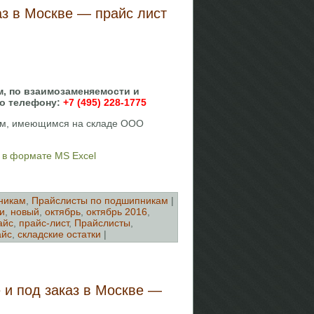
аз в Москве — прайс лист
м, по взаимозаменяемости и
по телефону:
+7 (495) 228-1775
кам, имеющимся на складе ООО
] в формате MS Excel
никам
,
Прайслисты по подшипникам
|
и
,
новый
,
октябрь
,
октябрь 2016
,
айс
,
прайс-лист
,
Прайслисты
,
айс
,
складские остатки
|
 и под заказ в Москве —