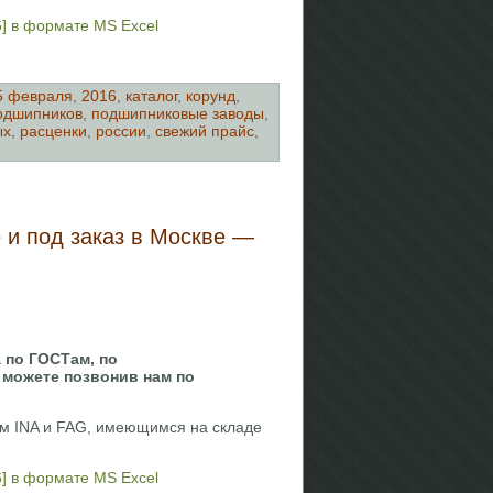
] в формате MS Excel
5 февраля
,
2016
,
каталог
,
корунд
,
одшипников
,
подшипниковые заводы
,
ых
,
расценки
,
россии
,
свежий прайс
,
 и под заказ в Москве —
 по ГОСТам, по
 можете позвонив нам по
м INA и FAG, имеющимся на складе
] в формате MS Excel