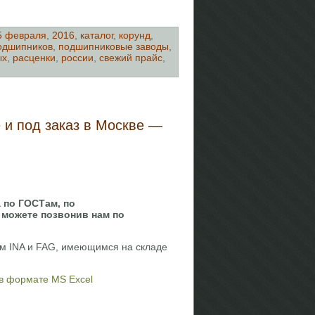
5 февраля
,
2016
,
каталог
,
корунд
,
одшипников
,
подшипниковые заводы
,
ых
,
расценки
,
россии
,
свежий прайс
,
 и под заказ в Москве —
 по ГОСТам, по
 можете позвонив нам по
м INA и FAG, имеющимся на складе
 в формате MS Excel