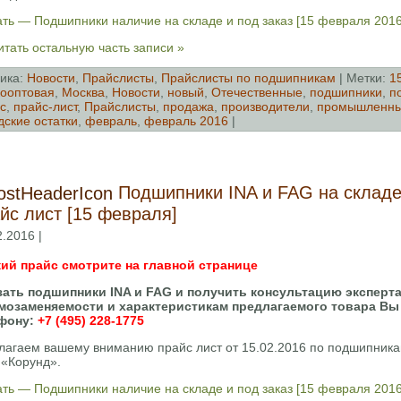
ать — Подшипники наличие на складе и под заказ [15 февраля 2016
тать остальную часть записи »
ика:
Новости
,
Прайслисты
,
Прайслисты по подшипникам
| Метки:
1
ооптовая
,
Москва
,
Новости
,
новый
,
Отечественные
,
подшипники
,
п
с
,
прайс-лист
,
Прайслисты
,
продажа
,
производители
,
промышленн
дские остатки
,
февраль
,
февраль 2016
|
Подшипники INA и FAG на складе
йс лист [15 февраля]
2.2016 |
ий прайс смотрите на главной странице
зать подшипники INA и FAG и получить консультацию эксперта
мозаменяемости и характеристикам предлагаемого товара Вы
фону:
+7 (495) 228-1775
лагаем вашему вниманию прайс лист от 15.02.2016 по подшипника
«Корунд».
ать — Подшипники наличие на складе и под заказ [15 февраля 2016