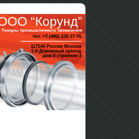
ООО “Корунд”
Товары промышленного назначения
тел. +7 (495) 228-17-75
117545 Россия Москва
1-й Дорожный проезд
дом 6 строение 3