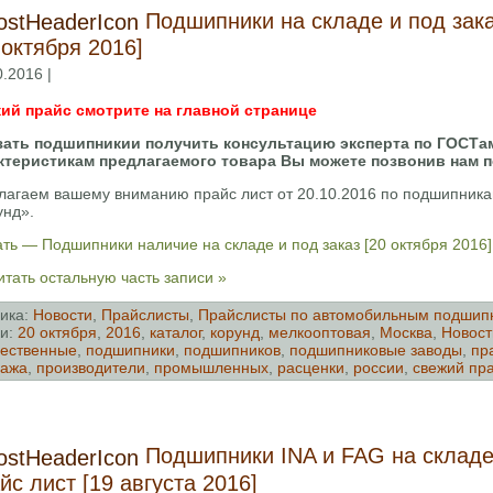
Подшипники на складе и под зак
 октября 2016]
0.2016 |
ий прайс смотрите на главной странице
зать подшипникии получить консультацию эксперта по ГОСТа
ктеристикам предлагаемого товара Вы можете позвонив нам 
лагаем вашему вниманию прайс лист от 20.10.2016 по подшипни
унд».
ть — Подшипники наличие на складе и под заказ [20 октября 2016
тать остальную часть записи »
ика:
Новости
,
Прайслисты
,
Прайслисты по автомобильным подшип
и:
20 октября
,
2016
,
каталог
,
корунд
,
мелкооптовая
,
Москва
,
Новост
ественные
,
подшипники
,
подшипников
,
подшипниковые заводы
,
пр
дажа
,
производители
,
промышленных
,
расценки
,
россии
,
свежий пр
Подшипники INA и FAG на складе
йс лист [19 августа 2016]