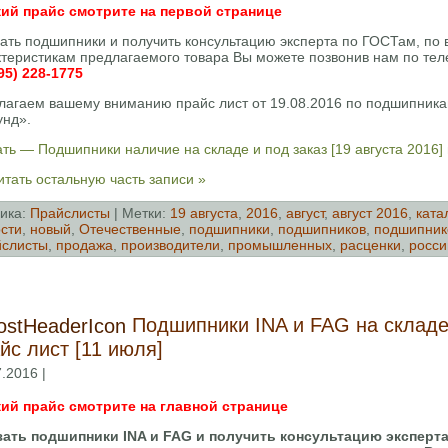
ий прайс смотрите на первой странице
зать подшипники и получить консультацию эксперта по ГОСТам, по
ктеристикам предлагаемого товара Вы можете позвонив нам по тел
95) 228-1775
лагаем вашему вниманию прайс лист от 19.08.2016 по подшипни
унд».
ть — Подшипники наличие на складе и под заказ [19 августа 2016]
тать остальную часть записи »
ика:
Прайслисты
| Метки:
19 августа
,
2016
,
август
,
август 2016
,
ката
сти
,
новый
,
Отечественные
,
подшипники
,
подшипников
,
подшипник
слисты
,
продажа
,
производители
,
промышленных
,
расценки
,
росси
Подшипники INA и FAG на складе
йс лист [11 июля]
.2016 |
ий прайс смотрите на главной странице
зать подшипники INA и FAG и получить консультацию эксперта