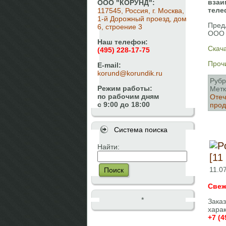
взаи
ООО "КОРУНД":
теле
117545, Россия, г. Москва,
1-й Дорожный проезд, дом
Пред
6, строение 3
ООО 
Наш телефон:
Скача
(495) 228-17-75
Прочи
E-mail:
korund@korundik.ru
Рубр
Режим работы:
Метк
по рабочим дням
Отеч
с 9:00 до 18:00
про
Система поиска
Найти:
[11
11.07
Поиск
Свеж
*
Зака
хара
+7 (4