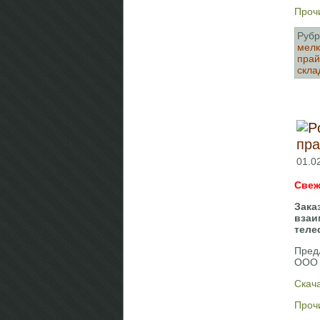
Прочи
Рубр
мелк
прай
скла
пра
01.0
Свеж
Зака
взаи
теле
Пред
ООО 
Скача
Прочи