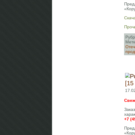
Пред
«Кор
Скача
Прочи
Рубр
Метк
Отеч
про
[15
17.0
Свеж
Зака
хара
+7 (4
Пред
«Кор