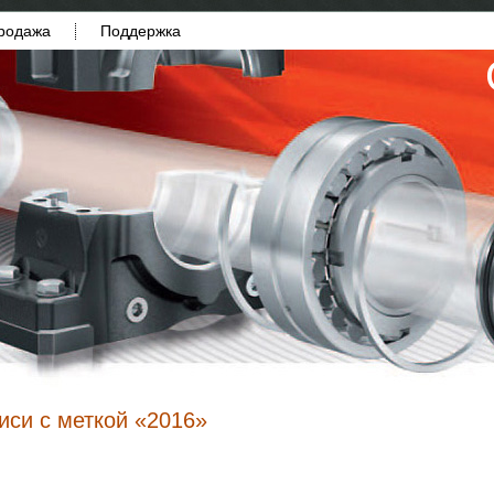
родажа
Поддержка
иси с меткой «2016»