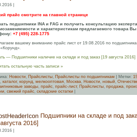
8.2016 |
ий прайс смотрите на главной странице
зать подшипники INA и FAG и получить консультацию эксперта
мозаменяемости и характеристикам предлагаемого товара Вы
фону:
+7 (495) 228-1775
лагаем вашему вниманию прайс лист от 19.08.2016 по подшипника
«Корунд».
ть — Подшипники наличие на складе и под заказ [19 августа 2016]
тать остальную часть записи »
ика:
Новости
,
Прайслисты
,
Прайслисты по подшипникам
| Метки:
1
,
каталог
,
корунд
,
мелкооптовая
,
Москва
,
Новости
,
новый
,
Отечеств
ипниковые заводы
,
прайс
,
прайс-лист
,
Прайслисты
,
продажа
,
прои
ии
,
свежий прайс
,
складские остатки
|
Подшипники на складе и под зак
 августа 2016]
8.2016 |