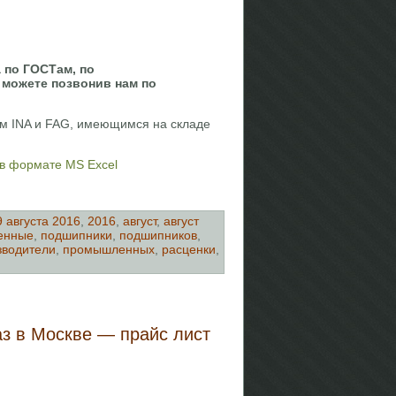
 по ГОСТам, по
 можете позвонив нам по
м INA и FAG, имеющимся на складе
 в формате MS Excel
9 августа 2016
,
2016
,
август
,
август
енные
,
подшипники
,
подшипников
,
зводители
,
промышленных
,
расценки
,
аз в Москве — прайс лист