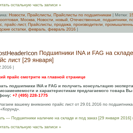
тать остальную часть записи »
ика:
Новости
,
Прайслисты
,
Прайслисты по подшипникам
| Метки:
1
ооптовая
,
Москва
,
Новости
,
новый
,
Отечественные
,
подшипники
,
п
с
,
прайс-лист
,
Прайслисты
,
продажа
,
производители
,
промышленн
дские остатки
,
февраль
,
февраль 2016
|
Подшипники INA и FAG на складе
йс лист [29 января]
2.2016 |
ий прайс смотрите на главной странице
зать подшипники INA и FAG и получить консультацию эксперта
мозаменяемости и характеристикам предлагаемого товара Вы
фону:
+7 (495) 228-1775
лагаем вашему вниманию прайс лист от 29.01.2016 по подшипника
«Корунд».
ть — Подшипники наличие на складе и под заказ [29 января 2016]
тать остальную часть записи »