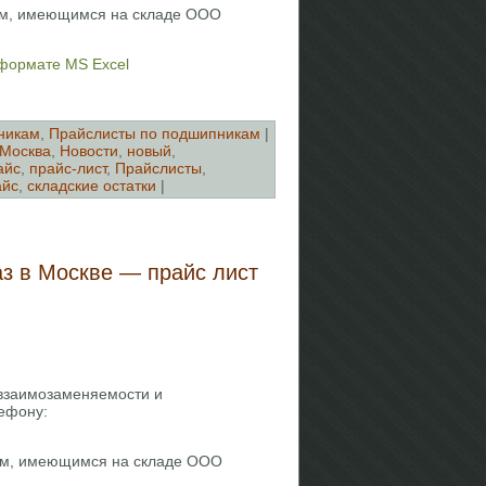
ам, имеющимся на складе ООО
 формате MS Excel
никам
,
Прайслисты по подшипникам
|
Москва
,
Новости
,
новый
,
айс
,
прайс-лист
,
Прайслисты
,
айс
,
складские остатки
|
аз в Москве — прайс лист
 взаимозаменяемости и
ефону:
кам, имеющимся на складе ООО