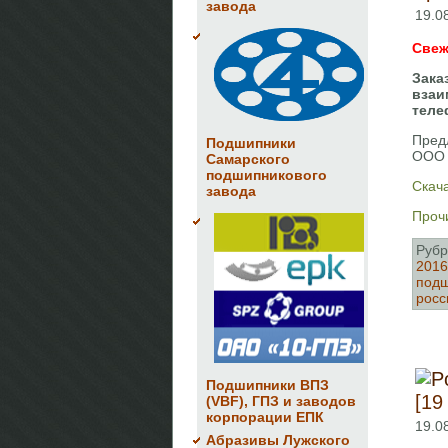
завода
19.0
Свеж
Зака
взаи
теле
Пред
Подшипники
ООО 
Самарского
подшипникового
Скача
завода
Прочи
Рубр
2016
подш
росс
Подшипники ВПЗ
[19
(VBF), ГПЗ и заводов
корпорации ЕПК
19.0
Абразивы Лужского