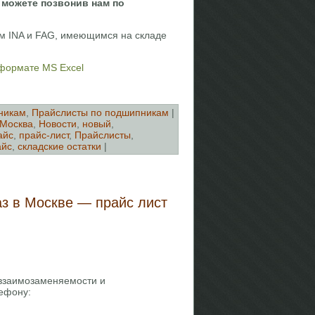
 можете позвонив нам по
м INA и FAG, имеющимся на складе
 формате MS Excel
никам
,
Прайслисты по подшипникам
|
Москва
,
Новости
,
новый
,
айс
,
прайс-лист
,
Прайслисты
,
айс
,
складские остатки
|
аз в Москве — прайс лист
 взаимозаменяемости и
ефону: