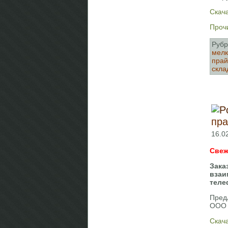
Скач
Прочи
Рубр
мелк
прай
скла
пра
16.0
Свеж
Зака
взаи
теле
Пред
ООО 
Скач