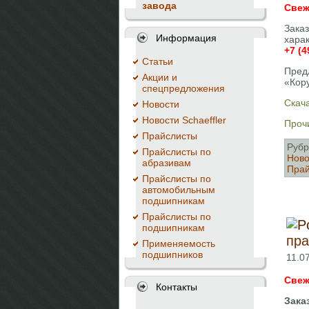
завода
Свеж
Зака
Информация
хара
+7 (4
Cтатьи
Пред
Акции и
«Кор
спецпредложения
Скача
Новости
Новости Schaeffler
Прочи
Прайслисты
Рубр
Прайслисты по
Ново
абразивам
Прай
Прайслисты по
автомобильным
подшипникам
Прайслисты по
подшипникам
пра
Применяемость
подшипников
11.07
Свеж
Контакты
Зака