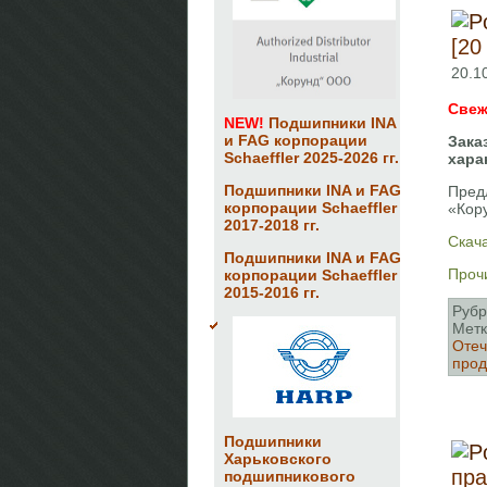
[20
20.1
Свеж
NEW!
Подшипники INA
и FAG корпорации
Зака
Schaeffler 2025-2026 гг.
хара
Подшипники INA и FAG
Пред
корпорации Schaeffler
«Кор
2017-2018 гг.
Скача
Подшипники INA и FAG
Прочи
корпорации Schaeffler
2015-2016 гг.
Рубр
Метк
Отеч
про
Подшипники
Харьковского
пра
подшипникового