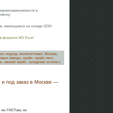
 взаимозаменяемости и
ефону:
кам, имеющимся на складе ООО
 в формате MS Excel
лог
,
корунд
,
мелкооптовая
,
Москва
,
овые заводы
,
прайс
,
прайс-лист
,
и
,
свежий прайс
,
складские остатки
|
 и под заказ в Москве —
 по ГОСТам, по