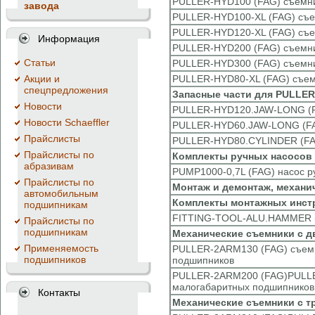
PULLER-HYD100 (FAG) съемни
завода
PULLER-HYD100-XL (FAG) съе
PULLER-HYD120-XL (FAG) съе
Информация
PULLER-HYD200 (FAG) съемни
Cтатьи
PULLER-HYD300 (FAG) съемни
Акции и
PULLER-HYD80-XL (FAG) съем
спецпредложения
Запасные части для PULLE
Новости
PULLER-HYD120.JAW-LONG (FA
Новости Schaeffler
PULLER-HYD60.JAW-LONG (FAG
Прайслисты
PULLER-HYD80.CYLINDER (FAG
Прайслисты по
Комплекты ручных насосов 
абразивам
PUMP1000-0,7L (FAG) насос р
Прайслисты по
Монтаж и демонтаж, механи
автомобильным
Комплекты монтажных инст
подшипникам
FITTING-TOOL-ALU.HAMMER (F
Прайслисты по
подшипникам
Механические съемники с 
Применяемость
PULLER-2ARM130 (FAG) съемн
подшипников
подшипников
PULLER-2ARM200 (FAG)PULLER
малогабаритных подшипников
Контакты
Механические съемники с 