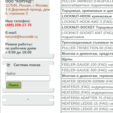
PULLER-3ARM310 (FAG)PULLER
ООО "КОРУНД":
малогабаритных подшипников
117545, Россия, г. Москва,
1-й Дорожный проезд, дом
Торцовые, крючковые и ца
6, строение 3
LOCKNUT-HOOK крючковые г
Наш телефон:
LOCKNUT-HOOK-KM2-3 (FAG) к
(495) 228-17-75
LOCKNUT-SOCKET Торцовые 
E-mail:
LOCKNUT-SOCKET-KM7 (FAG) т
korund@korundik.ru
подшипников
Трехсекционные съемные п
Режим работы:
PULLER-TRISECTION-50 (FAG)
по рабочим дням
с 9:00 до 18:00
Монтаж и демонтаж, средст
Щупы
FEELER-GAUGE-100 (FAG) на
Система поиска
FEELER-GAUGE-300 (FAG) на
Найти:
Монтаж и демонтаж, термо
HEATER.SENSOR-500MM (FAG)
Поиск
HEATER25 (FAG) индукционны
HEATER50 (FAG) индукционны
HEATER50.ADAPTER-75 (FAG)
*
HEATER50.LEDGE-15 (FAG) се
HEATER50.LEDGE-20 (FAG) се