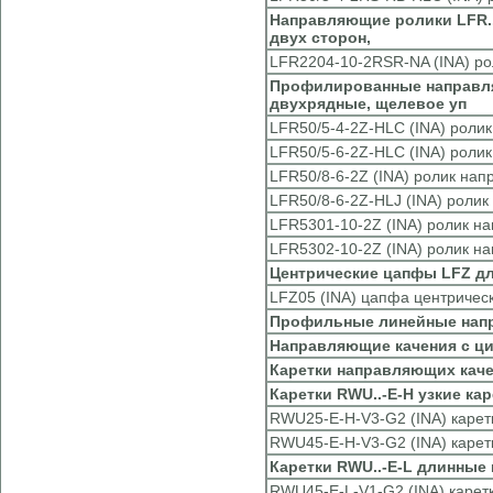
Направляющие ролики LFR..
двух сторон,
LFR2204-10-2RSR-NA (INA) р
Профилированные направля
двухрядные, щелевое уп
LFR50/5-4-2Z-HLC (INA) рол
LFR50/5-6-2Z-HLC (INA) рол
LFR50/8-6-2Z (INA) ролик н
LFR50/8-6-2Z-HLJ (INA) рол
LFR5301-10-2Z (INA) ролик 
LFR5302-10-2Z (INA) ролик 
Центрические цапфы LFZ д
LFZ05 (INA) цапфа центричес
Профильные линейные нап
Направляющие качения с ц
Каретки направляющих каче
Каретки RWU..-E-H узкие к
RWU25-E-H-V3-G2 (INA) карет
RWU45-E-H-V3-G2 (INA) карет
Каретки RWU..-E-L длинные
RWU45-E-L-V1-G2 (INA) карет