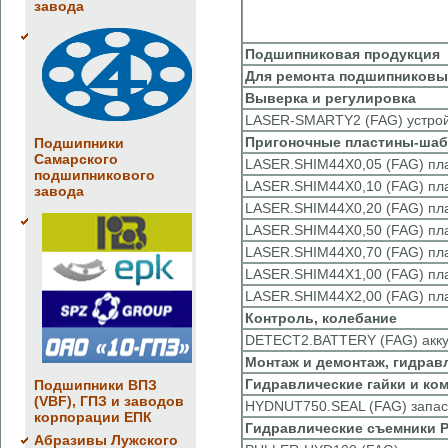
завода
Подшипниковая продукция
Для ремонта подшипниковы
Выверка и регулировка
LASER-SMARTY2 (FAG) устройс
Пригоночные пластины-шаб
Подшипники
Самарского
LASER.SHIM44X0,05 (FAG) пл
подшипникового
LASER.SHIM44X0,10 (FAG) пл
завода
LASER.SHIM44X0,20 (FAG) пл
LASER.SHIM44X0,50 (FAG) пл
LASER.SHIM44X0,70 (FAG) пл
LASER.SHIM44X1,00 (FAG) пл
LASER.SHIM44X2,00 (FAG) пл
Контроль, колебание
DETECT2.BATTERY (FAG) аккуму
Монтаж и демонтаж, гидрав
Гидравлические гайки и ко
Подшипники ВПЗ
(VBF), ГПЗ и заводов
HYDNUT750.SEAL (FAG) запасн
корпорации ЕПК
Гидравлические съемники 
Абразивы Лужского