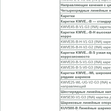
Направляющие качения с ц
Четырехрядные линейные н
Каретки
Каретки KWVE..-B — стандар
KWVE45-B-V1-G3 (INA) карет
Каретки KWVE..-B-H высокая
корро
KWVE35-B-H-V1-G3 (INA) каре
KWVE35-B-H-V2-G2 (INA) каре
Каретки KWVE..-B-S узкая к
коррозионносто
KWVE20-B-S-V1-G3 (INA) каре
KWVE35-B-S-V0-G3 (INA) каре
Каретки KWVE..-WL широкие
рядами шариков
KWVE25-WL-UG-V2-G3 (INA) к
направляющей
Шестирядные линейные нап
KWSE30-V1-G3 (INA) каретка
Шариковые линейные опор
KUVS00-B Линейные шарико