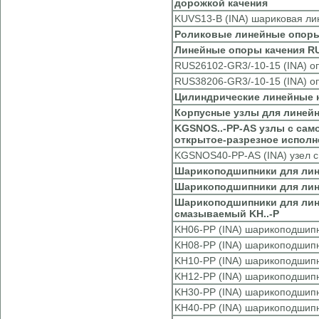
дорожкой качения
KUVS13-B (INA) шариковая ли
Роликовые линейные опоры
Линейные опоры качения R
RUS26102-GR3/-10-15 (INA) о
RUS38206-GR3/-10-15 (INA) о
Цилиндрические линейные
Корпусные узлы для линей
KGSNOS..-PP-AS узлы с са
открытое-разрезное исполне
KGSNOS40-PP-AS (INA) узел 
Шарикоподшипники для лин
Шарикоподшипники для лине
Шарикоподшипники для лине
смазываемый KH..-P
KH06-PP (INA) шарикоподшип
KH08-PP (INA) шарикоподшип
KH10-PP (INA) шарикоподшип
KH12-PP (INA) шарикоподшип
KH30-PP (INA) шарикоподшип
KH40-PP (INA) шарикоподшип