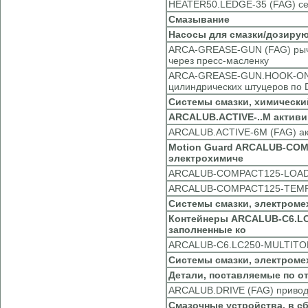
HEATER50.LEDGE-35 (FAG) се
Смазывание
Насосы для смазки/дозиру
ARCA-GREASE-GUN (FAG) рыча
через пресс-масленку
ARCA-GREASE-GUN.HOOK-ON-H
цилиндрических штуцеров по 
Системы смазки, химически
ARCALUB.ACTIVE-..M активи
ARCALUB.ACTIVE-6M (FAG) ак
Motion Guard ARCALUB-COMP
электрохимиче
ARCALUB-COMPACT125-LOAD40
ARCALUB-COMPACT125-TEMP90
Системы смазки, электроме
Контейнеры ARCALUB-C6.LC.
заполненные ко
ARCALUB-C6.LC250-MULTITOP 
Системы смазки, электроме
Детали, поставляемые по о
ARCALUB.DRIVE (FAG) приводн
Смазочные устройства, в с