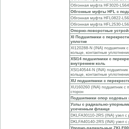
Обгонная муфта HF3020-L564 
Обгонные муфты HFL с под
Обгонная муфта HFL0822-L564
Обгонная муфта HFL2530-L564
Опорно-поворотные устрой
XI Подшипники с перекрестн
уплотне
XI120288-N (INA) подшипник 
кольце, контактные уплотнения
XSI14 подшипники с перекре
внутреннем коль
XSI140544-N (INA) подшипник
кольце, контактные уплотнения
XU подшипники с перекрест
XU160260 (INA) подшипник с п
сторон
Подшипники опор ходовых 
Узлы с радиально-упорным
усеченным фланце
DKLFA30110-2RS (INA) узел 
DKLFA40140-2RS (INA) узел 
Упорно-радиальные ZKLF00