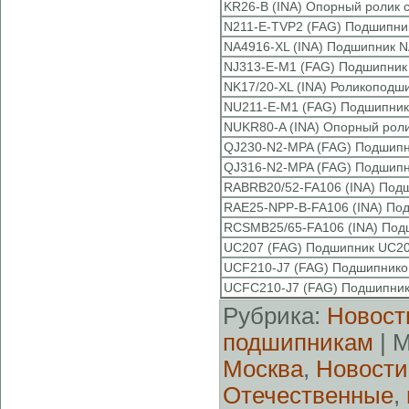
KR26-B (INA) Опорный ролик 
N211-E-TVP2 (FAG) Подшипни
NA4916-XL (INA) Подшипник N
NJ313-E-M1 (FAG) Подшипник
NK17/20-XL (INA) Роликоподши
NU211-E-M1 (FAG) Подшипник
NUKR80-A (INA) Опорный роли
QJ230-N2-MPA (FAG) Подшипн
QJ316-N2-MPA (FAG) Подшипн
RABRB20/52-FA106 (INA) Под
RAE25-NPP-B-FA106 (INA) По
RCSMB25/65-FA106 (INA) Под
UC207 (FAG) Подшипник UC20
UCF210-J7 (FAG) Подшипников
UCFC210-J7 (FAG) Подшипник
Рубрика:
Новост
подшипникам
| 
Москва
,
Новости
Отечественные
,