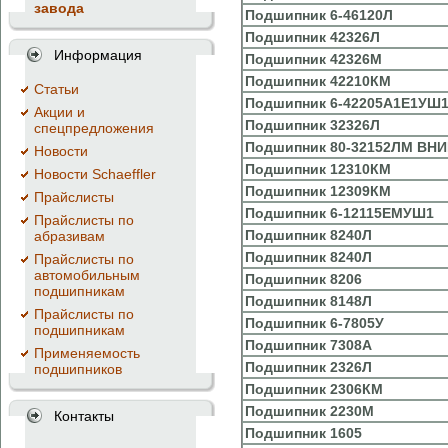
завода
Подшипник
6-46120Л
Подшипник
42326Л
Информация
Подшипник
42326М
Подшипник
42210КМ
Cтатьи
Подшипник
6-42205А1Е1УШ1
Акции и
Подшипник
32326Л
спецпредложения
Подшипник
80-32152ЛМ ВНИ
Новости
Подшипник
12310КМ
Новости Schaeffler
Подшипник
12309КМ
Прайслисты
Подшипник
6-12115ЕМУШ1
Прайслисты по
Подшипник
8240Л
абразивам
Подшипник
8240Л
Прайслисты по
автомобильным
Подшипник
8206
подшипникам
Подшипник
8148Л
Прайслисты по
Подшипник
6-7805У
подшипникам
Подшипник
7308А
Применяемость
Подшипник
2326Л
подшипников
Подшипник
2306КМ
Подшипник
2230М
Контакты
Подшипник
1605