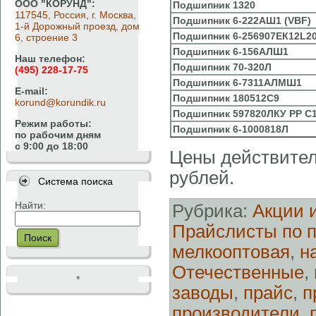
ООО "КОРУНД":
Подшипник
1320
117545, Россия, г. Москва,
Подшипник
6-222АШ1 (VBF)
1-й Дорожный проезд, дом
Подшипник
6-256907ЕК12L2
6, строение 3
Подшипник
6-156АЛШ1
Наш телефон:
Подшипник
70-320Л
(495) 228-17-75
Подшипник
6-7311АЛМШ1
E-mail:
Подшипник
180512C9
korund@korundik.ru
Подшипник
597820ЛКУ РР С
Режим работы:
Подшипник
6-1000818Л
по рабочим дням
с 9:00 до 18:00
Цены действитель
рублей.
Система поиска
Найти:
Рубрика:
Акции 
Прайслисты по 
Поиск
мелкооптовая
,
н
Отечественные
,
*
заводы
,
прайс
,
п
производители
,