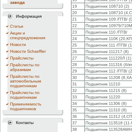
завода
19
Подшипник 108710 (2)
20
Подшипник 108710 (4,
Информация
21
Подшипник 109 /ПТВ/ (
22
Подшипник 10979/710М
Cтатьи
23
Подшипник 110 /ПТВ/
Акции и
спецпредложения
24
Подшипник 110К (20,КП
Новости
25
Подшипник 111 /ПТВ/ (1
Новости Schaeffler
26
Подшипник 111217 (8)
Прайслисты
27
Подшипник 111220Л (1)
28
Подшипник 111316 (б/вт
Прайслисты по
абразивам
29
Подшипник 112 /ПТВ/ (
Прайслисты по
30
Подшипник 11208 (8,Х
автомобильным
31
Подшипник 11210
подшипникам
32
Подшипник 11215 (8)
Прайслисты по
33
Подшипник 11220
подшипникам
34
Подшипник 11306 (8)
Применяемость
подшипников
35
Подшипник 11310 (8)
36
Подшипник 11312 (4,СП
Контакты
37
Подшипник 113518 (11
38
Подшипник 113528АМН 