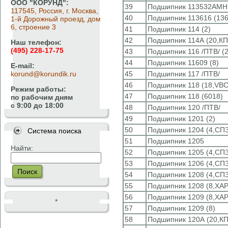
ООО "КОРУНД":
39
Подшипник 113532АМН
117545, Россия, г. Москва,
40
Подшипник 113616 (136
1-й Дорожный проезд, дом
6, строение 3
41
Подшипник 114 (2)
42
Подшипник 114А (20,КП
Наш телефон:
(495) 228-17-75
43
Подшипник 116 /ПТВ/ (
44
Подшипник 11609 (8)
E-mail:
korund@korundik.ru
45
Подшипник 117 /ПТВ/
46
Подшипник 118 (18,VBC
Режим работы:
47
Подшипник 118 (6018)
по рабочим дням
с 9:00 до 18:00
48
Подшипник 120 /ПТВ/
49
Подшипник 1201 (2)
50
Подшипник 1204 (4,СПЗ
Система поиска
51
Подшипник 1205
Найти:
52
Подшипник 1205 (4,СПЗ
53
Подшипник 1206 (4,СПЗ
Поиск
54
Подшипник 1208 (4,СПЗ
55
Подшипник 1208 (8,ХА
56
Подшипник 1209 (8,ХА
*
57
Подшипник 1209 (8)
58
Подшипник 120А (20,КП