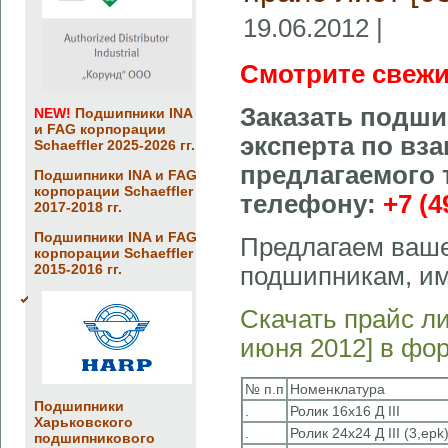
19.06.2012 |
Смотрите свежи
Заказать подши
NEW!
Подшипники INA
и FAG корпорации
эксперта по вз
Schaeffler 2025-2026 гг.
предлагаемого 
Подшипники INA и FAG
корпорации Schaeffler
телефону:
+7 (4
2017-2018 гг.
Подшипники INA и FAG
Предлагаем ваше
корпорации Schaeffler
2015-2016 гг.
подшипникам, и
Скачать прайс л
июня 2012] в фо
№ п.п
Номенклатура
Подшипники
.
Ролик 16х16 Д III
Харьковского
.
Ролик 24х24 Д III (3,epk
подшипникового