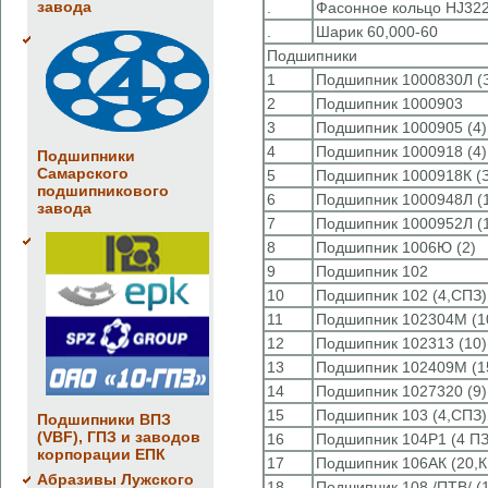
завода
.
Фасонное кольцо HJ322
.
Шарик 60,000-60
Подшипники
1
Подшипник 1000830Л (
2
Подшипник 1000903
3
Подшипник 1000905 (4)
4
Подшипник 1000918 (4)
Подшипники
Самарского
5
Подшипник 1000918К (
подшипникового
6
Подшипник 1000948Л (1
завода
7
Подшипник 1000952Л (1
8
Подшипник 1006Ю (2)
9
Подшипник 102
10
Подшипник 102 (4,СПЗ)
11
Подшипник 102304М (1
12
Подшипник 102313 (10)
13
Подшипник 102409М (1
14
Подшипник 1027320 (9)
15
Подшипник 103 (4,СПЗ)
Подшипники ВПЗ
(VBF), ГПЗ и заводов
16
Подшипник 104Р1 (4 ПЗ
корпорации ЕПК
17
Подшипник 106АК (20,К
Абразивы Лужского
18
Подшипник 108 /ПТВ/ (