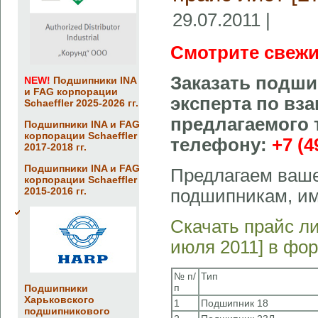
29.07.2011 |
Смотрите свежи
Заказать подши
NEW!
Подшипники INA
и FAG корпорации
эксперта по вз
Schaeffler 2025-2026 гг.
предлагаемого 
Подшипники INA и FAG
корпорации Schaeffler
телефону:
+7 (4
2017-2018 гг.
Подшипники INA и FAG
Предлагаем ваше
корпорации Schaeffler
2015-2016 гг.
подшипникам, и
Скачать прайс л
июля 2011] в фо
№ п/
Тип
п
Подшипники
Харьковского
1
Подшипник 18
подшипникового