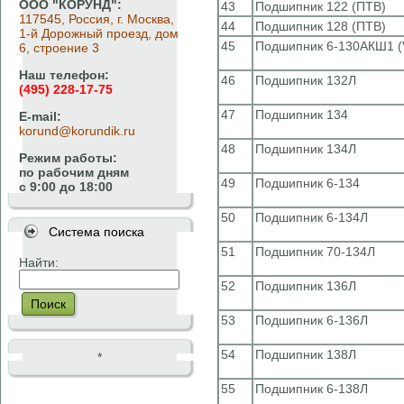
ООО "КОРУНД":
43
Подшипник 122 (ПТВ)
117545, Россия, г. Москва,
44
Подшипник 128 (ПТВ)
1-й Дорожный проезд, дом
45
Подшипник 6-130АКШ1 (
6, строение 3
Наш телефон:
46
Подшипник 132Л
(495) 228-17-75
47
Подшипник 134
E-mail:
korund@korundik.ru
48
Подшипник 134Л
Режим работы:
по рабочим дням
49
Подшипник 6-134
с 9:00 до 18:00
50
Подшипник 6-134Л
Система поиска
51
Подшипник 70-134Л
Найти:
52
Подшипник 136Л
Поиск
53
Подшипник 6-136Л
54
Подшипник 138Л
*
55
Подшипник 6-138Л