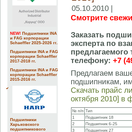
05.10.2010 |
Смотрите свежи
Заказать подши
NEW!
Подшипники INA
и FAG корпорации
эксперта по вз
Schaeffler 2025-2026 гг.
предлагаемого 
Подшипники INA и FAG
корпорации Schaeffler
телефону:
+7 (4
2017-2018 гг.
Подшипники INA и FAG
Предлагаем ваше
корпорации Schaeffler
2015-2016 гг.
подшипникам, и
Скачать прайс л
октября 2010] в 
№ п/п
Тип
1
Подшипник 18
Подшипники
2
Подшипник 6-25
Харьковского
подшипникового
3
Подшипник 27