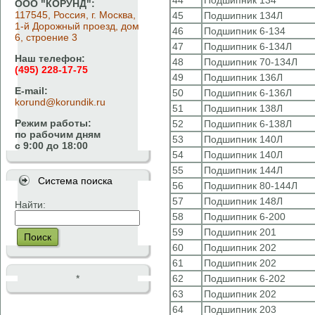
44
Подшипник 134
ООО "КОРУНД":
117545, Россия, г. Москва,
45
Подшипник 134Л
1-й Дорожный проезд, дом
46
Подшипник 6-134
6, строение 3
47
Подшипник 6-134Л
Наш телефон:
48
Подшипник 70-134Л
(495) 228-17-75
49
Подшипник 136Л
E-mail:
50
Подшипник 6-136Л
korund@korundik.ru
51
Подшипник 138Л
Режим работы:
52
Подшипник 6-138Л
по рабочим дням
53
Подшипник 140Л
с 9:00 до 18:00
54
Подшипник 140Л
55
Подшипник 144Л
Система поиска
56
Подшипник 80-144Л
57
Подшипник 148Л
Найти:
58
Подшипник 6-200
59
Подшипник 201
Поиск
60
Подшипник 202
61
Подшипник 202
*
62
Подшипник 6-202
63
Подшипник 202
64
Подшипник 203