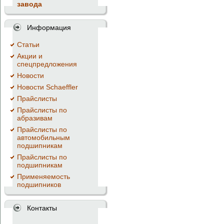
завода
Информация
Cтатьи
Акции и
спецпредложения
Новости
Новости Schaeffler
Прайслисты
Прайслисты по
абразивам
Прайслисты по
автомобильным
подшипникам
Прайслисты по
подшипникам
Применяемость
подшипников
Контакты