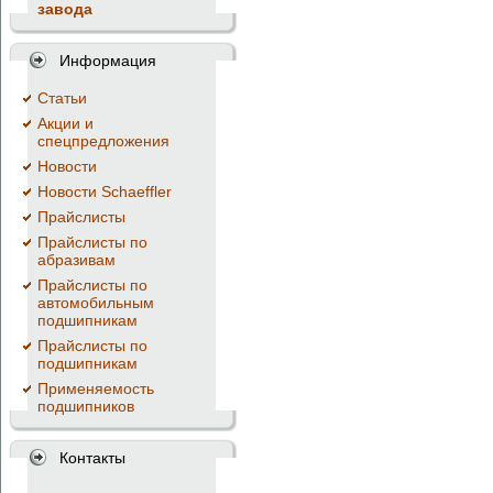
завода
Информация
Cтатьи
Акции и
спецпредложения
Новости
Новости Schaeffler
Прайслисты
Прайслисты по
абразивам
Прайслисты по
автомобильным
подшипникам
Прайслисты по
подшипникам
Применяемость
подшипников
Контакты