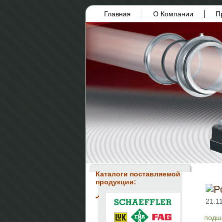
Главная
О Компании
П
Каталоги поставляемой
продукции:
21.11
подш