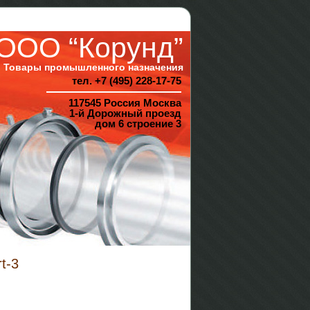
ООО “Корунд”
Товары промышленного назначения
тел. +7 (495) 228-17-75
117545 Россия Москва
1-й Дорожный проезд
дом 6 строение 3
t-3