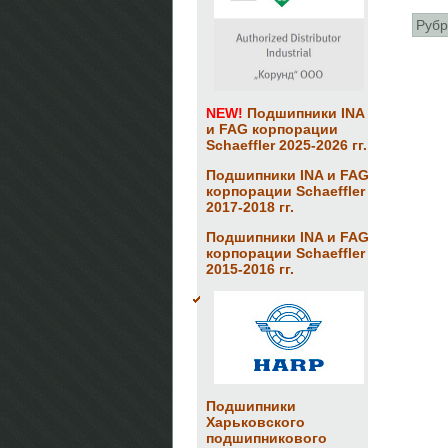
Рубр
NEW!
Подшипники INA
и FAG корпорации
Schaeffler 2025-2026 гг.
Подшипники INA и FAG
корпорации Schaeffler
2017-2018 гг.
Подшипники INA и FAG
корпорации Schaeffler
2015-2016 гг.
Подшипники
Харьковского
подшипникового