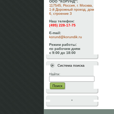
ООО "КОРУНД":
117545, Россия, г. Москва,
1-й Дорожный проезд, дом
6, строение 3
Наш телефон:
(495) 228-17-75
E-mail:
korund@korundik.ru
Режим работы:
по рабочим дням
с 9:00 до 18:00
Система поиска
Найти:
Поиск
*