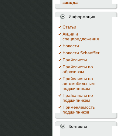
завода
Информация
Cтатьи
Акции и
спецпредложения
Новости
Новости Schaeffler
Прайслисты
Прайслисты по
абразивам
Прайслисты по
автомобильным
подшипникам
Прайслисты по
подшипникам
Применяемость
подшипников
Контакты