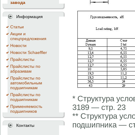
завода
Информация
Cтатьи
Акции и
спецпредложения
Новости
Новости Schaeffler
Прайслисты
Прайслисты по
абразивам
Прайслисты по
автомобильным
подшипникам
Прайслисты по
* Cтруктура усл
подшипникам
3189 — стр. 23
Применяемость
подшипников
** Cтруктура ус
подшипника — ст
Контакты