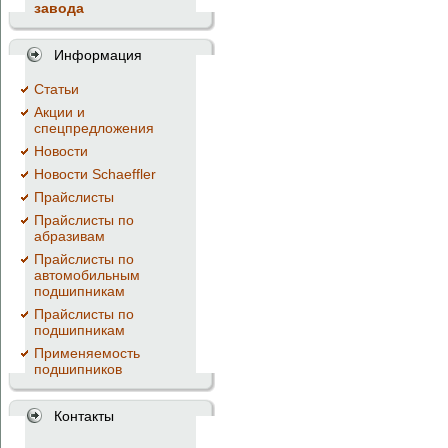
завода
Информация
Cтатьи
Акции и
спецпредложения
Новости
Новости Schaeffler
Прайслисты
Прайслисты по
абразивам
Прайслисты по
автомобильным
подшипникам
Прайслисты по
подшипникам
Применяемость
подшипников
Контакты