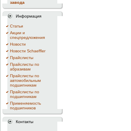
завода
Информация
Cтатьи
Акции и
спецпредложения
Новости
Новости Schaeffler
Прайслисты
Прайслисты по
абразивам
Прайслисты по
автомобильным
подшипникам
Прайслисты по
подшипникам
Применяемость
подшипников
Контакты