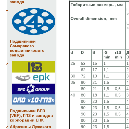
завода
Габаритные размеры, мм
Г
k
Overall dimension, mm
L
k
Подшипники
Самарского
подшипникового
d
D
B
rS
r1S
Д
завода
min
min
25
52
15
1
1
62
17
1,1
2
30
72
19
1,1
3
35
80
21
1,5
4
80
21
1,5
0,5
4
40
80
18
1,1
0,5
3
90
23
1,5
4
90
23
1,5
0,5
4
Подшипники ВПЗ
90
23
1,5
0,5
4
(VBF), ГПЗ и заводов
корпорации ЕПК
90
23
1,5
4
Абразивы Лужского
90
23
1,5
4