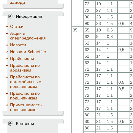
завода
72
19
1,1
2
72
27
1,1
2
Информация
90
23
1,5
4
90
23
1,5
0,6
4
Cтатьи
35
55
10
0,6
9
Акции и
62
9
0,3
1
спецпредложения
62
14
1
1
Новости
62
14
1
0,5
1
Новости Schaeffler
62
14
1
1
Прайслисты
62
14
1
1
Прайслисты по
72
17
1,1
2
абразивам
72
17
1,1
2
Прайслисты по
автомобильным
72
17
1,1
0,5
2
подшипникам
72
17
1,1
0,5
2
Прайслисты по
72
17
1,1
2
подшипникам
72
17
1,1
2
Применяемость
72
17
1,1
2
подшипников
80
21
1,5
3
80
21
1,5
0,5
3
Контакты
80
21
1,5
3