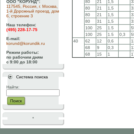
ООО "КОРУНД":
80
21
1,5
3
117545, Россия, г. Москва,
80
21
1,5
3
1-й Дорожный проезд, дом
80
21
1,5
3
6, строение 3
80
31
1,5
3
Наш телефон:
100
25
1.5
5
(495) 228-17-75
100
25
1.5
0,3
5
E-mail:
40
62
12
0,6
1
korund@korundik.ru
68
9
0,3
1
Режим работы:
68
15
1
1
по рабочим дням
с 9:00 до 18:00
Система поиска
Найти:
Поиск
*