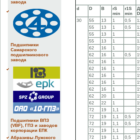
завода
d
D
B
rS
r1S
Д
min
min
D
30
55
13
1
0,5
1
55
13
1
0,5
1
55
13
1
1
55
13
1
1
Подшипники
62
16
1
1
Самарского
подшипникового
62
16
1
0,5
1
завода
62
16
1
1
62
16
1
1
62
16
1
1
62
16
1
1
62
16
1
1
62
20
1
1
62
22
1
1
72
19
1,1
2
72
19
1,1
0,5
2
Подшипники ВПЗ
72
19
1,1
0,5
2
(VBF), ГПЗ и заводов
корпорации ЕПК
72
19
1,1
2
72
19
1,1
0,5
2
Абразивы Лужского