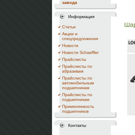
завода
Информация
Шар
Cтатьи
Акции и
спецпредложения
Новости
Новости Schaeffler
Прайслисты
Прайслисты по
абразивам
Прайслисты по
автомобильным
подшипникам
Прайслисты по
подшипникам
Применяемость
подшипников
Контакты