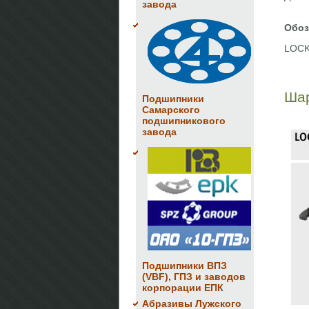
завода
Обоз
LOCK
Шар
Подшипники
Самарского
подшипникового
завода
Подшипники ВПЗ
(VBF), ГПЗ и заводов
корпорации ЕПК
Абразивы Лужского