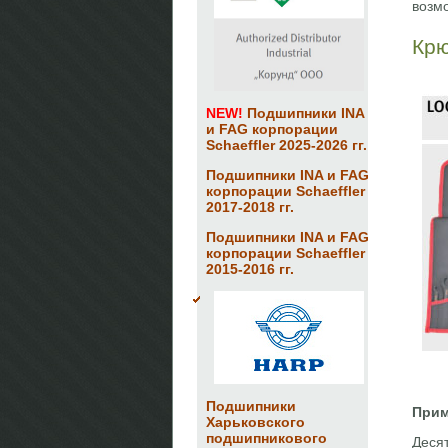
возм
Крю
NEW!
Подшипники INA
и FAG корпорации
Schaeffler 2025-2026 гг.
Подшипники INA и FAG
корпорации Schaeffler
2017-2018 гг.
Подшипники INA и FAG
корпорации Schaeffler
2015-2016 гг.
Подшипники
Прим
Харьковского
подшипникового
Деся