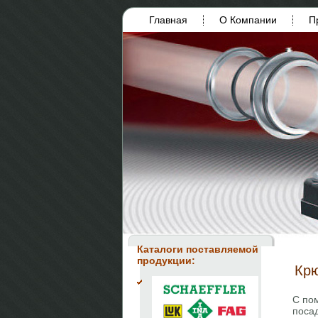
Главная
О Компании
П
Каталоги поставляемой
продукции:
Крю
С по
посад