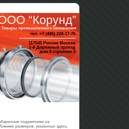
ООО “Корунд”
Товары промышленного назначения
тел. +7 (495) 228-17-75
117545 Россия Москва
1-й Дорожный проезд
дом 6 строение 3
абаритные подшипники на
Помимо размеров, указанных здесь,