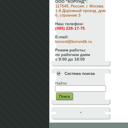
ООО "КОРУНД":
117545, Россия, г. Москва,
1-й Дорожный проезд, дом
6, строение 3
Наш телефон:
(495) 228-17-75
E-mail:
korund@korundik.ru
Режим работы:
по рабочим дням
с 9:00 до 18:00
Система поиска
Найти:
Поиск
*