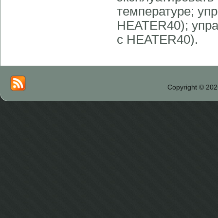
температуре; упр
HEATER40); упра
с HEATER40).
Copyright © 202