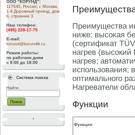
ООО "КОРУНД":
Преимущества
117545, Россия, г. Москва,
1-й Дорожный проезд, дом
6, строение 3
Преимущества и
Наш телефон:
(495) 228-17-75
ниже: высокая б
E-mail:
(сертификат TÜV
korund@korundik.ru
нагрев (высокий
Режим работы:
по рабочим дням
нагрев; автомати
с 9:00 до 18:00
использования; 
оптимального ра
Система поиска
Нагреватели обл
Найти:
Функции
Поиск
*
Функция