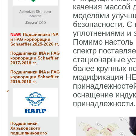
качения массой 
моделями улучше
безопасности. С
уплотнениями и 
NEW!
Подшипники INA
и FAG корпорации
Помимо настоль
Schaeffler 2025-2026 гг.
спектр поставля
Подшипники INA и FAG
стационарные у
корпорации Schaeffler
2017-2018 гг.
более крупных п
Подшипники INA и FAG
модификация HE
корпорации Schaeffler
2015-2016 гг.
принадлежностей
оснащение индук
принадлежности.
Подшипники
Харьковского
подшипникового