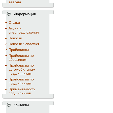
завода
Информация
Cтатьи
Акции и
спецпредложения
Новости
Новости Schaeffler
Прайслисты
Прайслисты по
абразивам
Прайслисты по
автомобильным
подшипникам
Прайслисты по
подшипникам
Применяемость
подшипников
Контакты