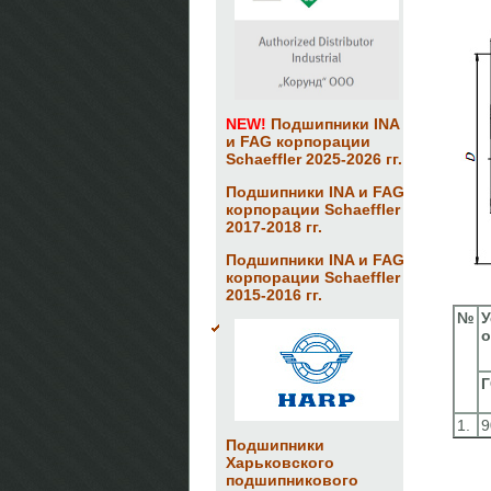
NEW!
Подшипники INA
и FAG корпорации
Schaeffler 2025-2026 гг.
Подшипники INA и FAG
корпорации Schaeffler
2017-2018 гг.
Подшипники INA и FAG
корпорации Schaeffler
2015-2016 гг.
№
У
о
1.
9
Подшипники
Харьковского
подшипникового