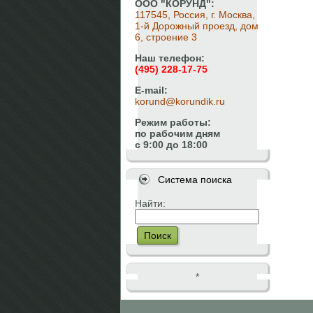
ООО "КОРУНД":
117545, Россия, г. Москва,
1-й Дорожный проезд, дом
6, строение 3
Наш телефон:
(495) 228-17-75
E-mail:
korund@korundik.ru
Режим работы:
по рабочим дням
с 9:00 до 18:00
Система поиска
Найти:
Поиск
*