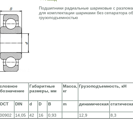
Подшипники радиальные шариковые с разлом
для комплектации шариками без сепаратора о
грузоподъемностью
словное
Габаритные
Масса,
Грузоподъемность, кН
бозначение
размеры, мм
кг
ГОСТ
DIN
d
D
B
m
динамическая
статическ
00902
14,05
42
16
0,93
12,9
8,3