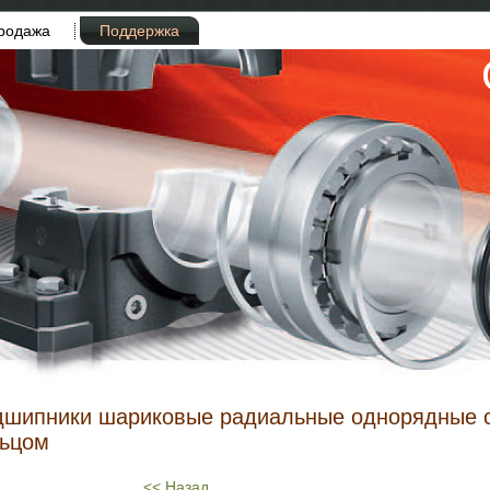
родажа
Поддержка
дшипники шариковые радиальные однорядные 
льцом
<< Назад