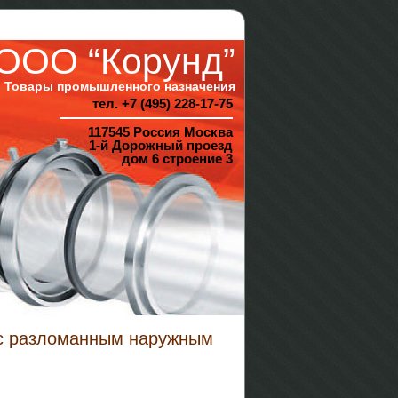
ООО “Корунд”
Товары промышленного назначения
тел. +7 (495) 228-17-75
117545 Россия Москва
1-й Дорожный проезд
дом 6 строение 3
с разломанным наружным