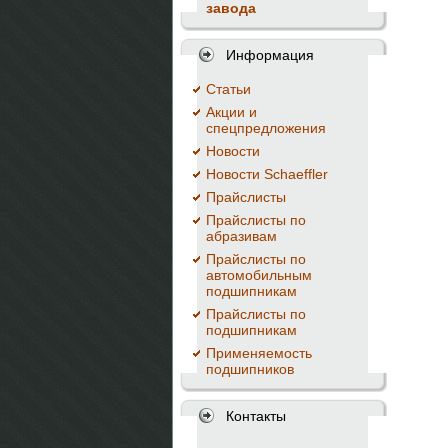
завода
Информация
Cтатьи
Акции и
спецпредложения
Новости
Новости Schaeffler
Прайслисты
Прайслисты по
абразивам
Прайслисты по
автомобильным
подшипникам
Прайслисты по
подшипникам
Применяемость
подшипников
Контакты