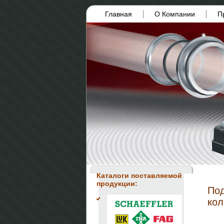
Главная
О Компании
П
Каталоги поставляемой
продукции:
По
ко