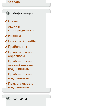
завода
Информация
Cтатьи
Акции и
спецпредложения
Новости
Новости Schaeffler
Прайслисты
Прайслисты по
абразивам
Прайслисты по
автомобильным
подшипникам
Прайслисты по
подшипникам
Применяемость
подшипников
Контакты