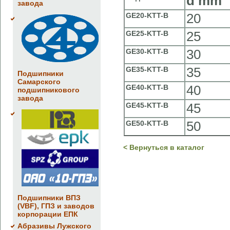
d
mm
завода
GE20-KTT-B
20
GE25-KTT-B
25
GE30-KTT-B
30
GE35-KTT-B
35
Подшипники
Самарского
GE40-KTT-B
40
подшипникового
завода
GE45-KTT-B
45
GE50-KTT-B
50
< Вернуться в каталог
Подшипники ВПЗ
(VBF), ГПЗ и заводов
корпорации ЕПК
Абразивы Лужского