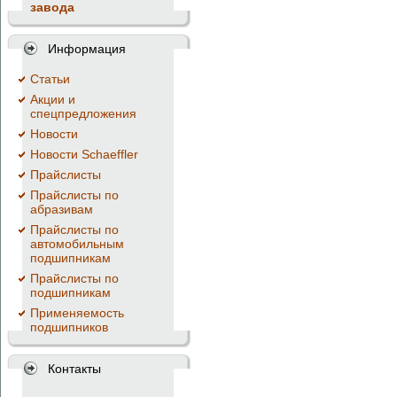
завода
Информация
Cтатьи
Акции и
спецпредложения
Новости
Новости Schaeffler
Прайслисты
Прайслисты по
абразивам
Прайслисты по
автомобильным
подшипникам
Прайслисты по
подшипникам
Применяемость
подшипников
Контакты