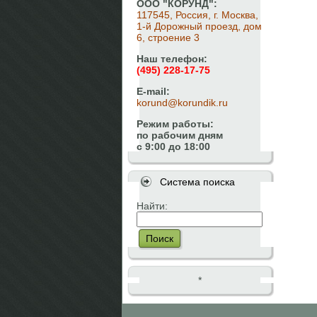
ООО "КОРУНД":
117545, Россия, г. Москва,
1-й Дорожный проезд, дом
6, строение 3
Наш телефон:
(495) 228-17-75
E-mail:
korund@korundik.ru
Режим работы:
по рабочим дням
с 9:00 до 18:00
Система поиска
Найти:
Поиск
*