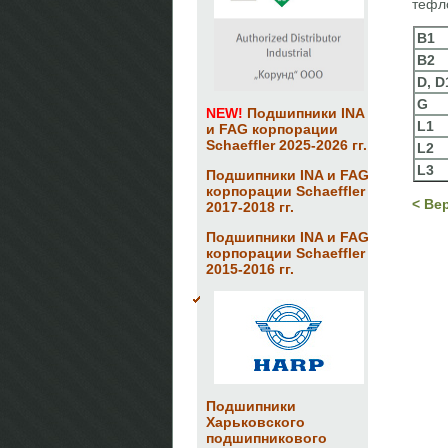
тефл
B1
B2
D, D
G
NEW!
Подшипники INA
L1
и FAG корпорации
Schaeffler 2025-2026 гг.
L2
L3
Подшипники INA и FAG
корпорации Schaeffler
< Ве
2017-2018 гг.
Подшипники INA и FAG
корпорации Schaeffler
2015-2016 гг.
Подшипники
Харьковского
подшипникового