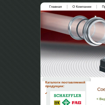
Главная
О Компании
П
Каталоги поставляемой
продукции:
Со
< Ве