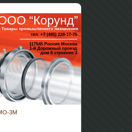
ООО “Корунд”
Товары промышленного назначения
тел. +7 (495) 228-17-75
117545 Россия Москва
1-й Дорожный проезд
дом 6 строение 3
RMO-3M