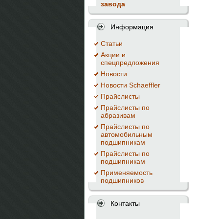
завода
Информация
Cтатьи
Акции и
спецпредложения
Новости
Новости Schaeffler
Прайслисты
Прайслисты по
абразивам
Прайслисты по
автомобильным
подшипникам
Прайслисты по
подшипникам
Применяемость
подшипников
Контакты