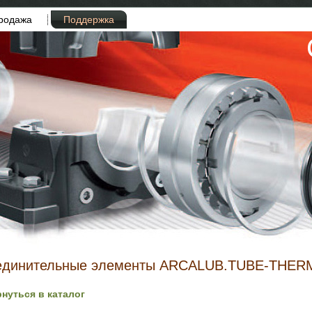
родажа
Поддержка
единительные элементы ARCALUB.TUBE-THE
рнуться в каталог