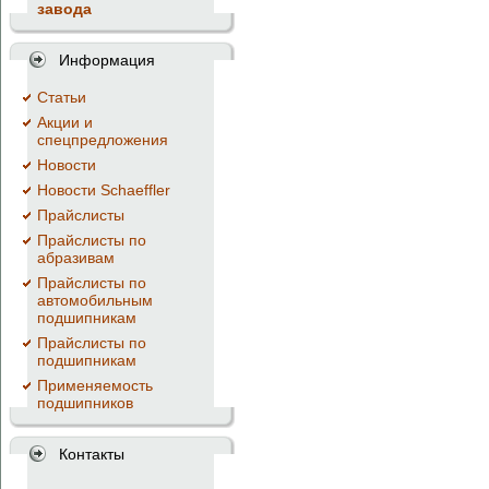
завода
Информация
Cтатьи
Акции и
спецпредложения
Новости
Новости Schaeffler
Прайслисты
Прайслисты по
абразивам
Прайслисты по
автомобильным
подшипникам
Прайслисты по
подшипникам
Применяемость
подшипников
Контакты