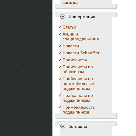
завода
Информация
Cтатьи
Акции и
спецпредложения
Новости
Новости Schaeffler
Прайслисты
Прайслисты по
абразивам
Прайслисты по
автомобильным
подшипникам
Прайслисты по
подшипникам
Применяемость
подшипников
Контакты