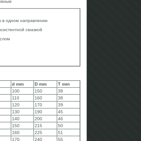
ъемные
а в одном направлении
систентной смазкой
слом
d mm
D mm
T mm
100
150
38
110
160
38
120
170
39
130
190
45
140
200
46
150
215
50
160
225
51
170
240
55