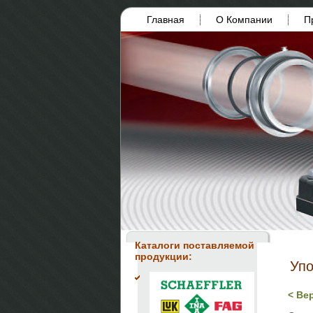
Главная
О Компании
П
Каталоги поставляемой
продукции:
Уп
< Ве