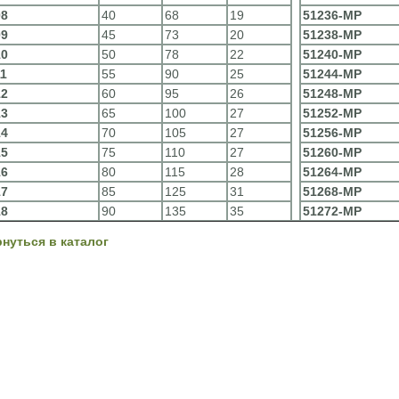
08
40
68
19
51236-MP
09
45
73
20
51238-MP
10
50
78
22
51240-MP
11
55
90
25
51244-MP
12
60
95
26
51248-MP
13
65
100
27
51252-MP
14
70
105
27
51256-MP
15
75
110
27
51260-MP
16
80
115
28
51264-MP
17
85
125
31
51268-MP
18
90
135
35
51272-MP
рнуться в каталог