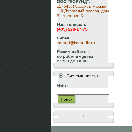
ООО "КОРУНД":
117545, Россия, г. Москва,
1-й Дорожный проезд, дом
6, строение 3
Наш телефон:
(495) 228-17-75
E-mail:
korund@korundik.ru
Режим работы:
по рабочим дням
с 9:00 до 18:00
Система поиска
Найти:
Поиск
*