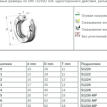
вные размеры по DIN 711/ISO 104, одностороннего действия, раз
Осевая нагрузк
Смазывание кон
Смазывание ма
Без уплотнений
шипник
d mm
D mm
T mm
Подшипник
00
10
26
11
51220
01
12
28
11
51222
02
15
32
12
51224
03
17
35
12
51226
04
20
40
14
51228
05
25
47
15
51230-MP
06
30
52
16
51232-MP
07
35
62
18
51234-MP