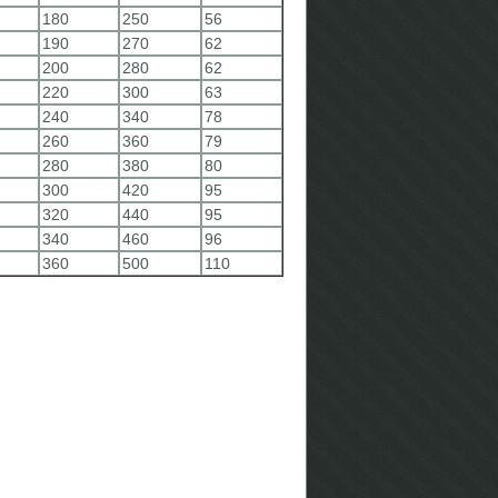
180
250
56
190
270
62
200
280
62
220
300
63
240
340
78
260
360
79
280
380
80
300
420
95
320
440
95
340
460
96
360
500
110