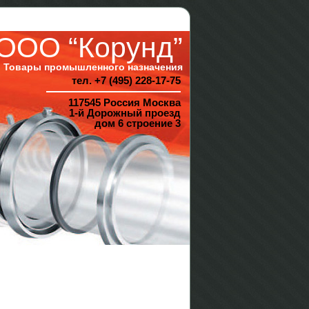
ООО “Корунд”
Товары промышленного назначения
тел. +7 (495) 228-17-75
117545 Россия Москва
1-й Дорожный проезд
дом 6 строение 3