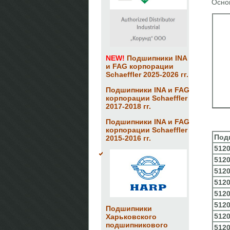
Осно
NEW!
Подшипники INA
и FAG корпорации
Schaeffler 2025-2026 гг.
Подшипники INA и FAG
корпорации Schaeffler
2017-2018 гг.
Подшипники INA и FAG
корпорации Schaeffler
Под
2015-2016 гг.
512
512
512
512
512
512
Подшипники
512
Харьковского
подшипникового
512