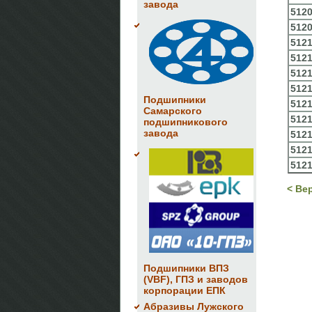
завода
512
512
512
512
512
512
Подшипники
512
Самарского
512
подшипникового
завода
512
512
512
< Ве
Подшипники ВПЗ
(VBF), ГПЗ и заводов
корпорации ЕПК
Абразивы Лужского