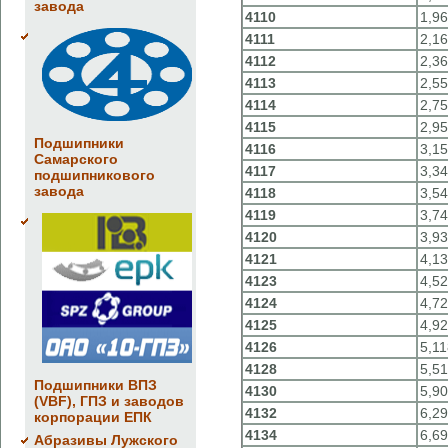
завода
4110
1,9
4111
2,1
4112
2,3
4113
2,5
4114
2,7
4115
2,9
Подшипники
4116
3,15
Самарского
4117
3,3
подшипникового
завода
4118
3,5
4119
3,74
4120
3,9
4121
4,1
4123
4,5
4124
4,7
4125
4,9
4126
5,11
4128
5,5
Подшипники ВПЗ
4130
5,9
(VBF), ГПЗ и заводов
4132
6,2
корпорации ЕПК
4134
6,6
Абразивы Лужского