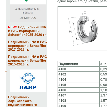
одностороннего действия, ра
NEW!
Подшипники INA
и FAG корпорации
Schaeffler 2025-2026 гг.
Подшипники INA и FAG
корпорации Schaeffler
2017-2018 гг.
Подшипники INA и FAG
корпорации Schaeffler
Подшипник
d i
2015-2016 гг.
4100
0,3
4102
0,5
4104
0,7
4105
0,9
4106
1,1
4107
1,3
Подшипники
4108
1,5
Харьковского
подшипникового
4109
1,7