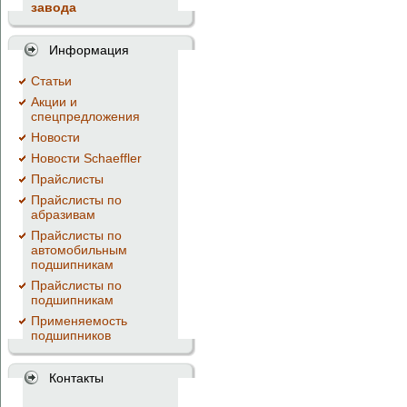
завода
Информация
Cтатьи
Акции и
спецпредложения
Новости
Новости Schaeffler
Прайслисты
Прайслисты по
абразивам
Прайслисты по
автомобильным
подшипникам
Прайслисты по
подшипникам
Применяемость
подшипников
Контакты