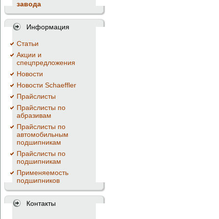
завода
Информация
Cтатьи
Акции и
спецпредложения
Новости
Новости Schaeffler
Прайслисты
Прайслисты по
абразивам
Прайслисты по
автомобильным
подшипникам
Прайслисты по
подшипникам
Применяемость
подшипников
Контакты