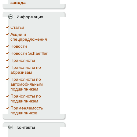
завода
Информация
Cтатьи
Акции и
спецпредложения
Новости
Новости Schaeffler
Прайслисты
Прайслисты по
абразивам
Прайслисты по
автомобильным
подшипникам
Прайслисты по
подшипникам
Применяемость
подшипников
Контакты