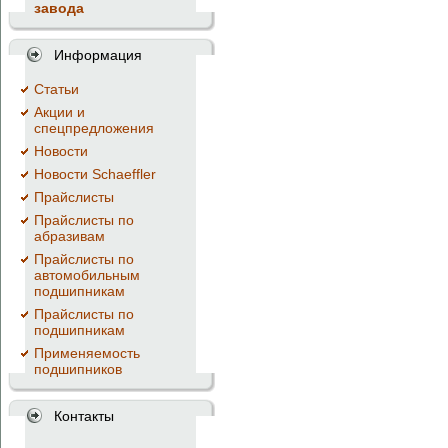
завода
Информация
Cтатьи
Акции и
спецпредложения
Новости
Новости Schaeffler
Прайслисты
Прайслисты по
абразивам
Прайслисты по
автомобильным
подшипникам
Прайслисты по
подшипникам
Применяемость
подшипников
Контакты