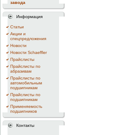
завода
Информация
Cтатьи
Акции и
спецпредложения
Новости
Новости Schaeffler
Прайслисты
Прайслисты по
абразивам
Прайслисты по
автомобильным
подшипникам
Прайслисты по
подшипникам
Применяемость
подшипников
Контакты