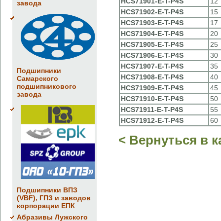
HCS71901-E-T-P4S
12
завода
HCS71902-E-T-P4S
15
HCS71903-E-T-P4S
17
HCS71904-E-T-P4S
20
HCS71905-E-T-P4S
25
HCS71906-E-T-P4S
30
HCS71907-E-T-P4S
35
Подшипники
HCS71908-E-T-P4S
40
Самарского
подшипникового
HCS71909-E-T-P4S
45
завода
HCS71910-E-T-P4S
50
HCS71911-E-T-P4S
55
HCS71912-E-T-P4S
60
< Вернуться в к
Подшипники ВПЗ
(VBF), ГПЗ и заводов
корпорации ЕПК
Абразивы Лужского