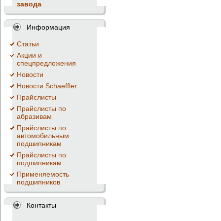
завода
Информация
Cтатьи
Акции и
спецпредложения
Новости
Новости Schaeffler
Прайслисты
Прайслисты по
абразивам
Прайслисты по
автомобильным
подшипникам
Прайслисты по
подшипникам
Применяемость
подшипников
Контакты