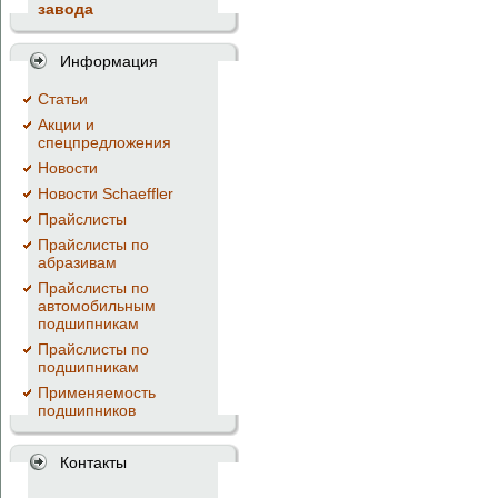
завода
Информация
Cтатьи
Акции и
спецпредложения
Новости
Новости Schaeffler
Прайслисты
Прайслисты по
абразивам
Прайслисты по
автомобильным
подшипникам
Прайслисты по
подшипникам
Применяемость
подшипников
Контакты