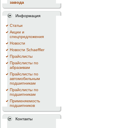
завода
Информация
Cтатьи
Акции и
спецпредложения
Новости
Новости Schaeffler
Прайслисты
Прайслисты по
абразивам
Прайслисты по
автомобильным
подшипникам
Прайслисты по
подшипникам
Применяемость
подшипников
Контакты