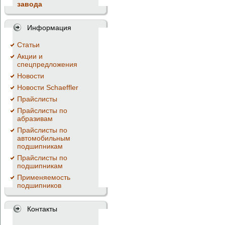
завода
Информация
Cтатьи
Акции и
спецпредложения
Новости
Новости Schaeffler
Прайслисты
Прайслисты по
абразивам
Прайслисты по
автомобильным
подшипникам
Прайслисты по
подшипникам
Применяемость
подшипников
Контакты