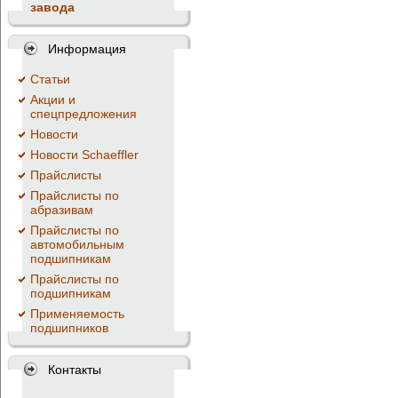
завода
Информация
Cтатьи
Акции и
спецпредложения
Новости
Новости Schaeffler
Прайслисты
Прайслисты по
абразивам
Прайслисты по
автомобильным
подшипникам
Прайслисты по
подшипникам
Применяемость
подшипников
Контакты