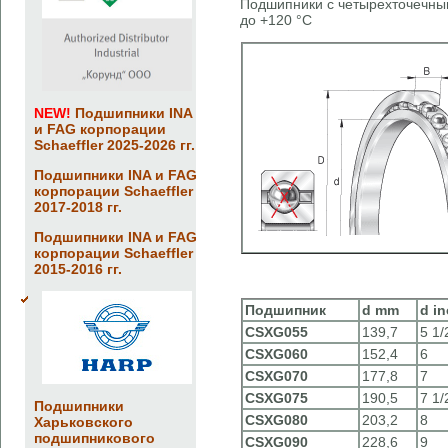
Подшипники с четырехточечным
до +120 °C
NEW!
Подшипники INA
и FAG корпорации
Schaeffler 2025-2026 гг.
Подшипники INA и FAG
корпорации Schaeffler
2017-2018 гг.
Подшипники INA и FAG
корпорации Schaeffler
2015-2016 гг.
Подшипник
d
mm
d
in
CSXG055
139,7
5 1/
CSXG060
152,4
6
CSXG070
177,8
7
CSXG075
190,5
7 1/
Подшипники
CSXG080
203,2
8
Харьковского
подшипникового
CSXG090
228,6
9