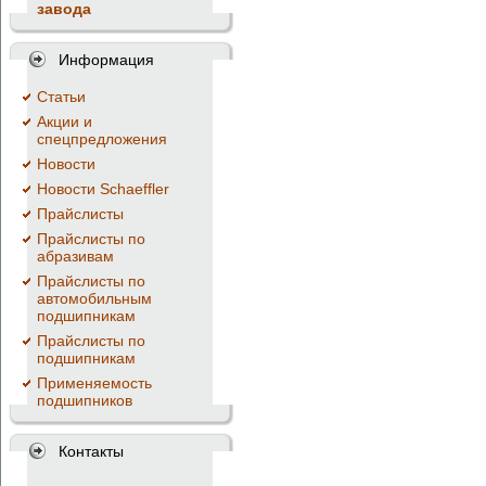
завода
Информация
Cтатьи
Акции и
спецпредложения
Новости
Новости Schaeffler
Прайслисты
Прайслисты по
абразивам
Прайслисты по
автомобильным
подшипникам
Прайслисты по
подшипникам
Применяемость
подшипников
Контакты