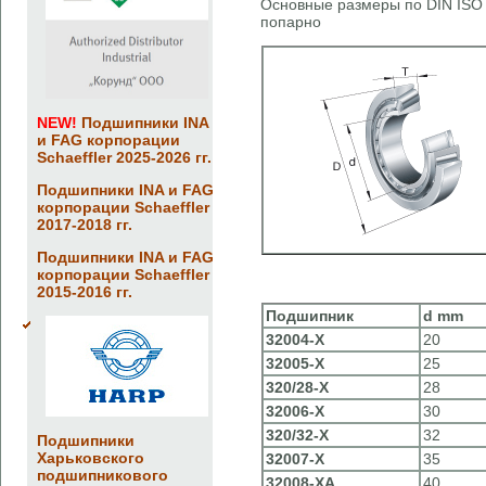
Основные размеры по DIN ISO 
попарно
NEW!
Подшипники INA
и FAG корпорации
Schaeffler 2025-2026 гг.
Подшипники INA и FAG
корпорации Schaeffler
2017-2018 гг.
Подшипники INA и FAG
корпорации Schaeffler
2015-2016 гг.
Подшипник
d
mm
32004-X
20
32005-X
25
320/28-X
28
32006-X
30
320/32-X
32
Подшипники
Харьковского
32007-X
35
подшипникового
32008-XA
40