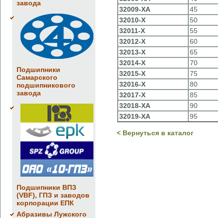
завода
32009-XA
45
32010-X
50
32011-X
55
32012-X
60
32013-X
65
32014-X
70
Подшипники
32015-X
75
Самарского
32016-X
80
подшипникового
завода
32017-X
85
32018-XA
90
32019-XA
95
< Вернуться в каталог
Подшипники ВПЗ
(VBF), ГПЗ и заводов
корпорации ЕПК
Абразивы Лужского