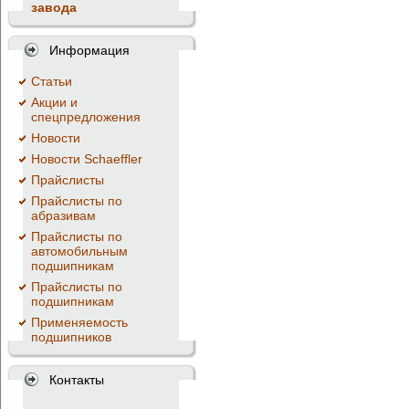
завода
Информация
Cтатьи
Акции и
спецпредложения
Новости
Новости Schaeffler
Прайслисты
Прайслисты по
абразивам
Прайслисты по
автомобильным
подшипникам
Прайслисты по
подшипникам
Применяемость
подшипников
Контакты