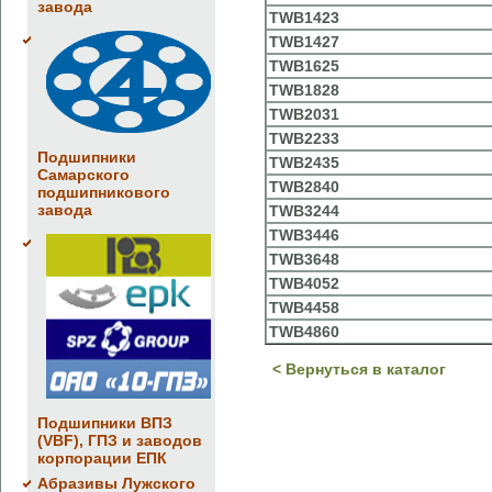
завода
TWB1423
TWB1427
TWB1625
TWB1828
TWB2031
TWB2233
Подшипники
TWB2435
Самарского
TWB2840
подшипникового
завода
TWB3244
TWB3446
TWB3648
TWB4052
TWB4458
TWB4860
< Вернуться в каталог
Подшипники ВПЗ
(VBF), ГПЗ и заводов
корпорации ЕПК
Абразивы Лужского