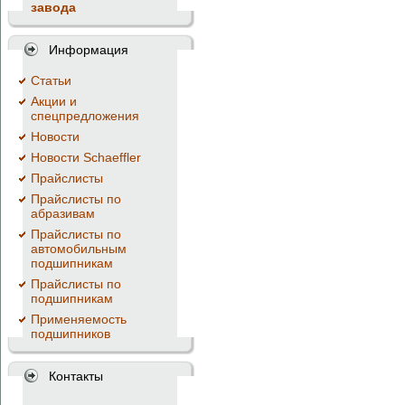
завода
Информация
Cтатьи
Акции и
спецпредложения
Новости
Новости Schaeffler
Прайслисты
Прайслисты по
абразивам
Прайслисты по
автомобильным
подшипникам
Прайслисты по
подшипникам
Применяемость
подшипников
Контакты